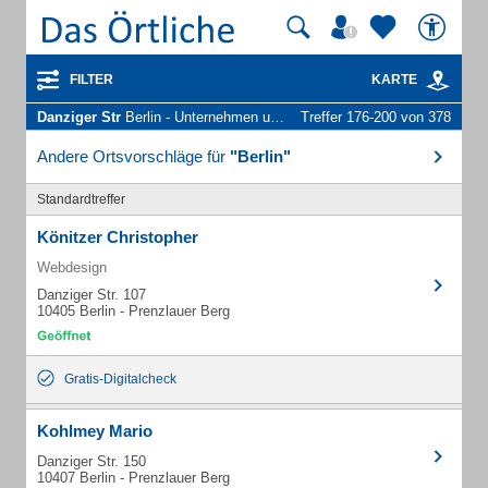
FILTER
KARTE
Danziger Str
Berlin - Unternehmen und Personen
Treffer 176-200 von 378
Andere Ortsvorschläge für
"Berlin"
Standardtreffer
Könitzer Christopher
Webdesign
Danziger Str. 107
10405 Berlin - Prenzlauer Berg
Gratis-Digitalcheck
Kohlmey Mario
Danziger Str. 150
10407 Berlin - Prenzlauer Berg