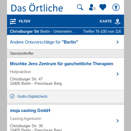
FILTER
KARTE
Christburger Str
Berlin - Unternehmen und Personen
Treffer 76-100 von 116
Andere Ortsvorschläge für
"Berlin"
Standardtreffer
Mischke Jens Zentrum für ganzheitliche Therapien
Heilpraktiker
Christburger Str. 47
10405 Berlin - Prenzlauer Berg
Gratis-Digitalcheck
moja casting GmbH
Casting-Agenturen
Christburger Str. 30
10405 Berlin - Prenzlauer Berg