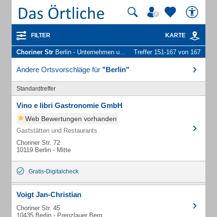
FILTER
KARTE
Choriner Str
Berlin - Unternehmen und Personen
Treffer 151-167 von 167
Andere Ortsvorschläge für
"Berlin"
Standardtreffer
Vino e libri Gastronomie GmbH
Web Bewertungen vorhanden
Gaststätten und Restaurants
Choriner Str. 72
10119 Berlin - Mitte
Gratis-Digitalcheck
Voigt Jan-Christian
Choriner Str. 45
10435 Berlin - Prenzlauer Berg