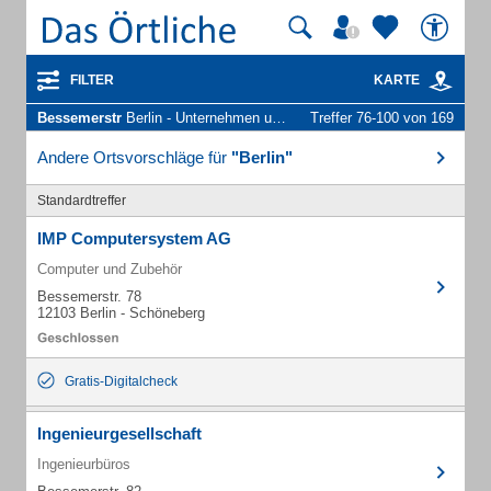
FILTER
KARTE
Bessemerstr
Berlin - Unternehmen und Personen
Treffer 76-100 von 169
Andere Ortsvorschläge für
"Berlin"
Standardtreffer
IMP Computersystem AG
Computer und Zubehör
Bessemerstr. 78
12103 Berlin - Schöneberg
Gratis-Digitalcheck
Ingenieurgesellschaft
Ingenieurbüros