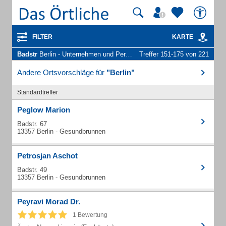
FILTER
KARTE
Badstr
Berlin - Unternehmen und Personen
Treffer 151-175 von 221
Andere Ortsvorschläge für
"Berlin"
Standardtreffer
Peglow Marion
Badstr. 67
13357 Berlin - Gesundbrunnen
Petrosjan Aschot
Badstr. 49
13357 Berlin - Gesundbrunnen
Peyravi Morad Dr.
1 Bewertung