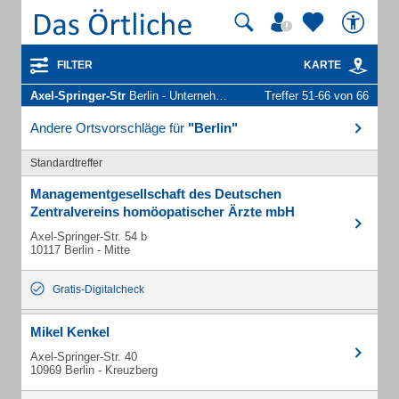
FILTER
KARTE
Axel-Springer-Str
Berlin - Unternehmen und Personen
Treffer 51-66 von 66
Andere Ortsvorschläge für
"Berlin"
Standardtreffer
Managementgesellschaft des Deutschen
Zentralvereins homöopatischer Ärzte mbH
Axel-Springer-Str. 54 b
10117 Berlin - Mitte
Gratis-Digitalcheck
Mikel Kenkel
Axel-Springer-Str. 40
10969 Berlin - Kreuzberg