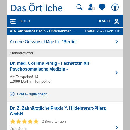
FILTER
KARTE
Alt-Tempelhof
Berlin - Unternehmen und Personen
Treffer 26-50 von 118
Andere Ortsvorschläge für
"Berlin"
Standardtreffer
Dr. med. Corinna Pirsig - Fachärztin für
Psychosomatische Medizin -
Alt-Tempelhof 14
12099 Berlin - Tempelhof
Gratis-Digitalcheck
Dr. Z. Zahnärztliche Praxis Y. Hildebrandt-Pilarz
GmbH
2 Bewertungen
Zahnärzte