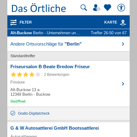
FILTER
KARTE
Alt-Buckow
Berlin - Unternehmen und Personen
Treffer 26-50 von 67
Andere Ortsvorschläge für
"Berlin"
Standardtreffer
Friseursalon B Beate Bredow Friseur
2 Bewertungen
Friseure
Alt-Buckow 13 a
12349 Berlin - Buckow
Gratis-Digitalcheck
G & W Autosattlerei GmbH Bootssattlerei
Autosattlereien