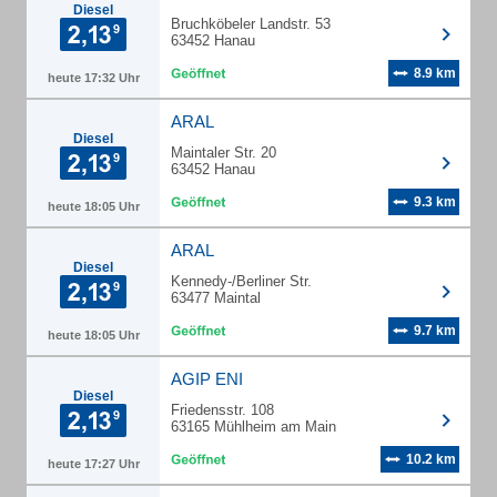
Diesel
Bruchköbeler Landstr. 53
63452 Hanau
8.9 km
heute 17:32 Uhr
ARAL
Diesel
Maintaler Str. 20
63452 Hanau
9.3 km
heute 18:05 Uhr
ARAL
Diesel
Kennedy-/Berliner Str.
63477 Maintal
9.7 km
heute 18:05 Uhr
AGIP ENI
Diesel
Friedensstr. 108
63165 Mühlheim am Main
10.2 km
heute 17:27 Uhr