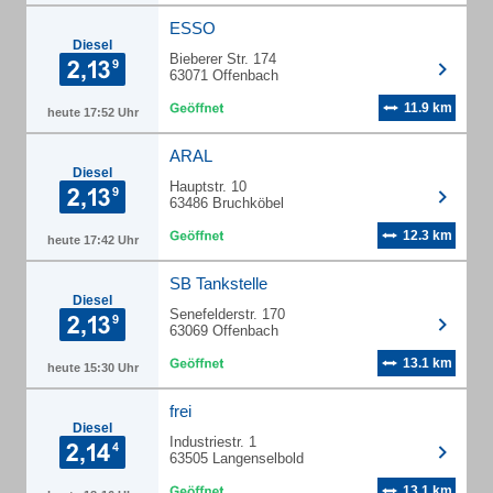
ESSO
Diesel
Bieberer Str. 174
63071 Offenbach
11.9 km
heute 17:52 Uhr
ARAL
Diesel
Hauptstr. 10
63486 Bruchköbel
12.3 km
heute 17:42 Uhr
SB Tankstelle
Diesel
Senefelderstr. 170
63069 Offenbach
13.1 km
heute 15:30 Uhr
frei
Diesel
Industriestr. 1
63505 Langenselbold
13.1 km