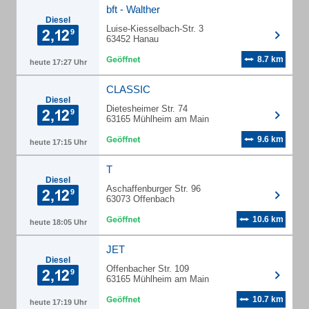
bft - Walther
Diesel
Luise-Kiesselbach-Str. 3
63452 Hanau
8.7 km
heute 17:27 Uhr
CLASSIC
Diesel
Dietesheimer Str. 74
63165 Mühlheim am Main
9.6 km
heute 17:15 Uhr
T
Diesel
Aschaffenburger Str. 96
63073 Offenbach
10.6 km
heute 18:05 Uhr
JET
Diesel
Offenbacher Str. 109
63165 Mühlheim am Main
10.7 km
heute 17:19 Uhr