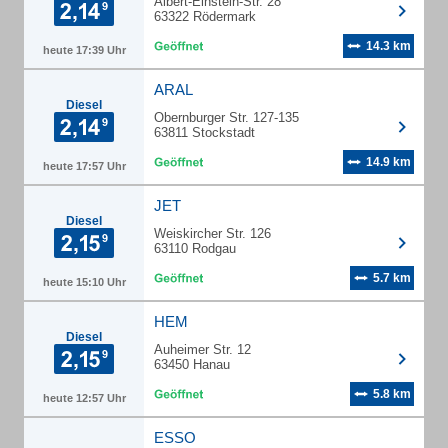
Albert-Einstein-Str. 28
63322 Rödermark
14.3 km
heute 17:39 Uhr
ARAL
Diesel
Obernburger Str. 127-135
63811 Stockstadt
14.9 km
heute 17:57 Uhr
JET
Diesel
Weiskircher Str. 126
63110 Rodgau
5.7 km
heute 15:10 Uhr
HEM
Diesel
Auheimer Str. 12
63450 Hanau
5.8 km
heute 12:57 Uhr
ESSO