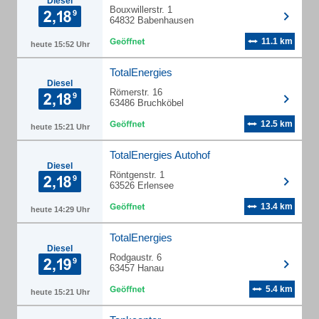
Diesel
Bouxwillerstr. 1
64832 Babenhausen
11.1 km
heute 15:52 Uhr
TotalEnergies
Diesel
Römerstr. 16
63486 Bruchköbel
12.5 km
heute 15:21 Uhr
TotalEnergies Autohof
Diesel
Röntgenstr. 1
63526 Erlensee
13.4 km
heute 14:29 Uhr
TotalEnergies
Diesel
Rodgaustr. 6
63457 Hanau
5.4 km
heute 15:21 Uhr