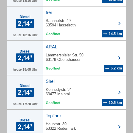
heute 18:16 Uhr
frei
Diesel
Bahnhofstr. 49
63594 Hasselroth
14.5 km
heute 18:16 Uhr
ARAL
Diesel
Lämmerspieler Str. 50
63179 Obertshausen
6.2 km
heute 18:05 Uhr
Shell
Diesel
Kennedystr. 94
63477 Maintal
10.5 km
heute 17:28 Uhr
TopTank
Diesel
Hauptstr. 89
63322 Rödermark