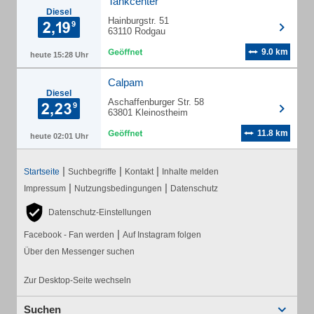
Tankcenter
Diesel
Hainburgstr. 51
63110 Rodgau
9.0 km
heute 15:28 Uhr
Calpam
Diesel
Aschaffenburger Str. 58
63801 Kleinostheim
11.8 km
heute 02:01 Uhr
|
|
|
Startseite
Suchbegriffe
Kontakt
Inhalte melden
|
|
Impressum
Nutzungsbedingungen
Datenschutz
Datenschutz-Einstellungen
|
Facebook - Fan werden
Auf Instagram folgen
Über den Messenger suchen
Zur Desktop-Seite wechseln
Suchen