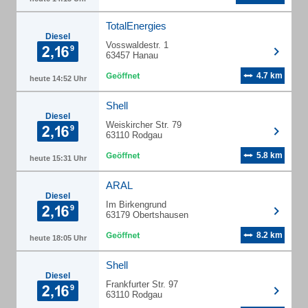
TotalEnergies
Diesel
Vosswaldestr. 1
63457 Hanau
4.7 km
heute 14:52 Uhr
Shell
Diesel
Weiskircher Str. 79
63110 Rodgau
5.8 km
heute 15:31 Uhr
ARAL
Diesel
Im Birkengrund
63179 Obertshausen
8.2 km
heute 18:05 Uhr
Shell
Diesel
Frankfurter Str. 97
63110 Rodgau