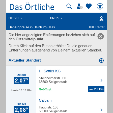
DIESEL
PREIS
Benzinpreise
in Hainburg-Hess
100 Treffer
Die hier angezeigten Entfernungen beziehen sich auf
den
Ortsmittelpunkt
.
Durch Klick auf den Button erhältst Du die genauen
Entfernungen ausgehend von Deinem aktuellen Standort.
Aktueller Standort
H. Sattler KG
Diesel
Steinheimerstr. 111
63500 Seligenstadt
2.8 km
heute 18:15 Uhr
Calpam
Diesel
Hauptstr. 153
63500 Seligenstadt