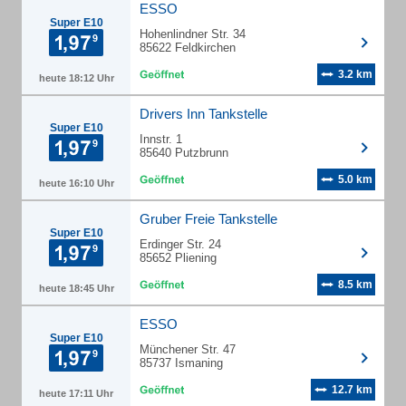
ESSO
Super E10
Hohenlindner Str. 34
85622 Feldkirchen
3.2 km
heute 18:12 Uhr
Drivers Inn Tankstelle
Super E10
Innstr. 1
85640 Putzbrunn
5.0 km
heute 16:10 Uhr
Gruber Freie Tankstelle
Super E10
Erdinger Str. 24
85652 Pliening
8.5 km
heute 18:45 Uhr
ESSO
Super E10
Münchener Str. 47
85737 Ismaning
12.7 km
heute 17:11 Uhr