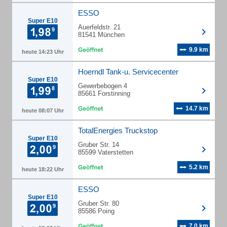
ESSO
Super E10
Auerfeldstr. 21
81541 München
9.9 km
heute 14:23 Uhr
Hoerndl Tank-u. Servicecenter
Super E10
Gewerbebogen 4
85661 Forstinning
14.7 km
heute 08:07 Uhr
TotalEnergies Truckstop
Super E10
Gruber Str. 14
85599 Vaterstetten
5.2 km
heute 18:22 Uhr
ESSO
Super E10
Gruber Str. 80
85586 Poing
7.0 km