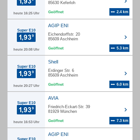
85630 Keferloh
2.4 km
heute 16:25 Uhr
AGIP ENI
Super E10
Eichendorffstr. 20
85609 Aschheim
5.3 km
heute 20:08 Uhr
Shell
Super E10
Erdinger Str. 6
85609 Aschheim
6.0 km
heute 20:27 Uhr
AVIA
Super E10
Friedrich-Eckart-Str. 39
81929 München
7.3 km
heute 16:53 Uhr
AGIP ENI
Super E10