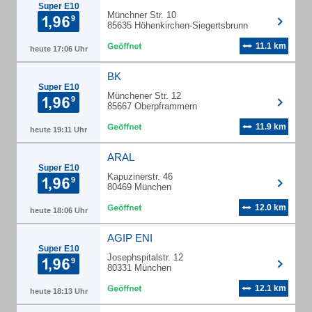
Super E10
Münchner Str. 10
85635 Höhenkirchen-Siegertsbrunn
11.1 km
heute 17:06 Uhr
BK
Super E10
Münchener Str. 12
85667 Oberpframmern
11.9 km
heute 19:11 Uhr
ARAL
Super E10
Kapuzinerstr. 46
80469 München
12.0 km
heute 18:06 Uhr
AGIP ENI
Super E10
Josephspitalstr. 12
80331 München
12.1 km
heute 18:13 Uhr