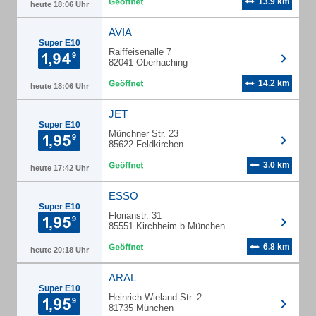
13.9 km
heute 18:06 Uhr
AVIA
Super E10
Raiffeisenalle 7
82041 Oberhaching
14.2 km
heute 18:06 Uhr
JET
Super E10
Münchner Str. 23
85622 Feldkirchen
3.0 km
heute 17:42 Uhr
ESSO
Super E10
Florianstr. 31
85551 Kirchheim b.München
6.8 km
heute 20:18 Uhr
ARAL
Super E10
Heinrich-Wieland-Str. 2
81735 München