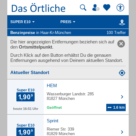
SUPER E10
PREIS
Benzinpreise
in Haar-Kr-München
100 Treffer
Die hier angezeigten Entfernungen beziehen sich auf
den
Ortsmittelpunkt
.
Durch Klick auf den Button erhältst Du die genauen
Entfernungen ausgehend von Deinem aktuellen Standort.
Aktueller Standort
HEM
Super E10
Wasserburger Landstr. 285
81827 München
1.6 km
heute 16:51 Uhr
Sprint
Super E10
Riemer Str. 339
81829 München