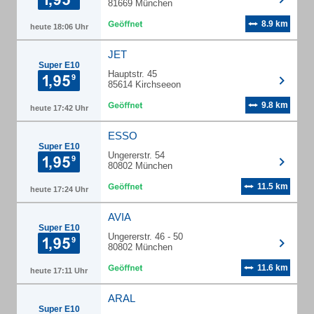
81669 München
8.9 km
heute 18:06 Uhr
JET
Super E10
Hauptstr. 45
85614 Kirchseeon
9.8 km
heute 17:42 Uhr
ESSO
Super E10
Ungererstr. 54
80802 München
11.5 km
heute 17:24 Uhr
AVIA
Super E10
Ungererstr. 46 - 50
80802 München
11.6 km
heute 17:11 Uhr
ARAL
Super E10