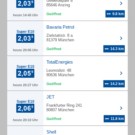
Gewerbepark 6
85646 Anzing
9.8 km
heute 14:45 Uhr
Bavaria Petrol
Super E10
Zielstattstr. 8 a
81379 München
14.3 km
heute 20:06 Uhr
TotalEnergies
Super E10
Leonrodstr. 48
80636 München
14.2 km
heute 20:27 Uhr
JET
Super E10
Frankfurter Ring 241
80807 München
11.8 km
heute 20:10 Uhr
Shell