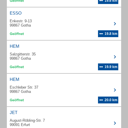
19.6 km
ESSO
Enkestr. 9-13
99867 Gotha
19.8 km
HEM
Salzgitterstr. 35
99867 Gotha
19.9 km
HEM
Eschleber Str. 37
99867 Gotha
20.0 km
JET
August-Röbling-Str. 7
99091 Erfurt