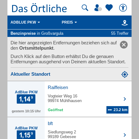
ADBLUE PKW
PREIS
Benzinpreise
in Großvargula
55 Treffer
Die hier angezeigten Entfernungen beziehen sich auf
den
Ortsmittelpunkt
.
Durch Klick auf den Button erhältst Du die genauen
Entfernungen ausgehend von Deinem aktuellen Standort.
Aktueller Standort
Raiffeisen
AdBlue PKW
Vogteier Weg 16
99974 Mühlhausen
23.2 km
gestern 10:15 Uhr
bft
AdBlue PKW
Siedlungsweg 2
99189 Gebesee