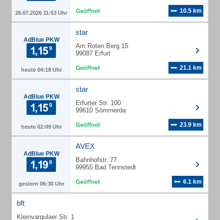
10.5 km
26.07.2026 11:53 Uhr
star
AdBlue PKW
Am Roten Berg 15
99087 Erfurt
21.1 km
heute 04:18 Uhr
star
AdBlue PKW
Erfurter Str. 100
99610 Sömmerda
23.9 km
heute 02:09 Uhr
AVEX
AdBlue PKW
Bahnhofstr. 77
99955 Bad Tennstedt
6.1 km
gestern 06:30 Uhr
bft
Kleinvargulaer Str. 1