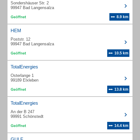
Sondershäuser Str. 2
99947 Bad Langensalza
8.9 km
HEM
Poststr. 12
99947 Bad Langensalza
10.5 km
TotalEnergies
Osterlange 1
99189 Elxleben
13.8 km
TotalEnergies
An der B 247
99991 Schönstedt
14.4 km
GULF