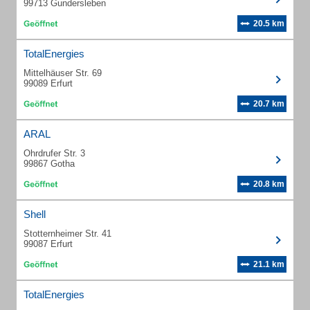
99713 Gundersleben
20.5 km
TotalEnergies
Mittelhäuser Str. 69
99089 Erfurt
20.7 km
ARAL
Ohrdrufer Str. 3
99867 Gotha
20.8 km
Shell
Stotternheimer Str. 41
99087 Erfurt
21.1 km
TotalEnergies