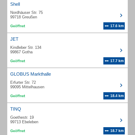
Shell
Nordhäuser Str. 75
99718 Greußen
17.6 km
JET
Kindleber Str. 134
99867 Gotha
17.7 km
GLOBUS Markthalle
Erfurter Str. 72
99095 Mittelhausen
18.4 km
TINQ
Goethestr. 19
99713 Ebeleben
18.7 km