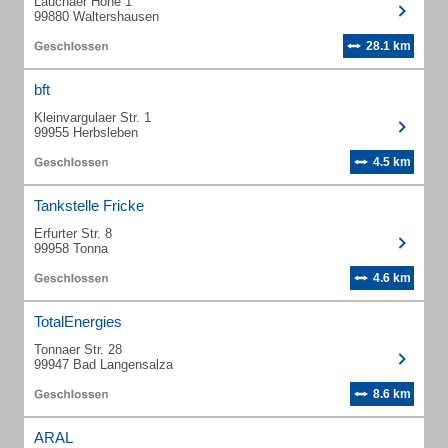
Lauchaer Höhe 1
99880 Waltershausen
28.1 km
bft
Kleinvargulaer Str. 1
99955 Herbsleben
4.5 km
Tankstelle Fricke
Erfurter Str. 8
99958 Tonna
4.6 km
TotalEnergies
Tonnaer Str. 28
99947 Bad Langensalza
8.6 km
ARAL