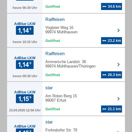
34.6 km
heute 06:30 Uhr
Raiffeisen
AdBlue LKW
Vogteier Weg 16
99974 Mühlhausen
23.2 km
heute 10:15 Uhr
Raiffeisen
AdBlue LKW
Ammersche Landstr. 36
99974 Mühlhausen/Thüringen
26.3 km
heute 09:30 Uhr
star
AdBlue LKW
Am Roten Berg 15
99087 Erfurt
21.1 km
23.04.2026 12:56 Uhr
star
AdBlue LKW
Frohndorfer Str. 78