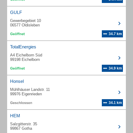
GULF
Gewerbegebiet 10
06577 Oldisleben
34.7 km
TotalEnergies
A4 Eichelborn Süd
99198 Eichelborn
34.9 km
Honsel
Mühlhäuser Landstr. 11
99976 Eigenrieden
34.1 km
HEM
Salzgitterstr. 35
99867 Gotha