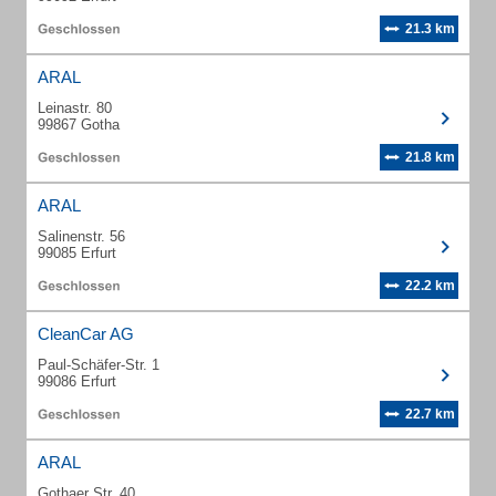
21.3 km
ARAL
Leinastr. 80
99867 Gotha
21.8 km
ARAL
Salinenstr. 56
99085 Erfurt
22.2 km
CleanCar AG
Paul-Schäfer-Str. 1
99086 Erfurt
22.7 km
ARAL
Gothaer Str. 40