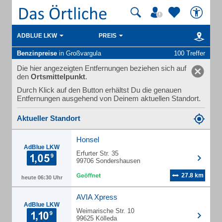
ADBLUE LKW
PREIS
Benzinpreise
in Großvargula
100 Treffer
Die hier angezeigten Entfernungen beziehen sich auf
den
Ortsmittelpunkt
.
Durch Klick auf den Button erhältst Du die genauen
Entfernungen ausgehend von Deinem aktuellen Standort.
Aktueller Standort
Honsel
AdBlue LKW
Erfurter Str. 35
99706 Sondershausen
27.8 km
heute 06:30 Uhr
AVIA Xpress
AdBlue LKW
Weimarische Str. 10
99625 Kölleda