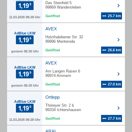
Das Steinfeld 5
99869 Wandersleben
25.7 km
11.03.2026 08:28 Uhr
AVEX
AdBlue LKW
Holzthalebener Str. 32
99996 Menteroda
26.6 km
gestern 06:30 Uhr
AVEX
AdBlue LKW
Am Langen Rasen 6
99974 Ammern
27.0 km
gestern 06:30 Uhr
Ortlepp
AdBlue LKW
Thöreyer Str. 2 b
99334 Ichtershausen
27.7 km
11.03.2026 08:28 Uhr
ARAL