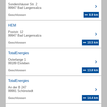
Sondershäuser Str. 2
99947 Bad Langensalza
8.9 km
HEM
Poststr. 12
99947 Bad Langensalza
10.5 km
TotalEnergies
Osterlange 1
99189 Elxleben
13.8 km
TotalEnergies
An der B 247
99991 Schönstedt
14.4 km