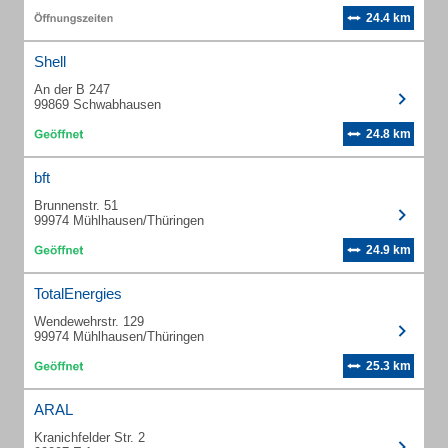
24.4 km
Shell
An der B 247
99869 Schwabhausen
24.8 km
bft
Brunnenstr. 51
99974 Mühlhausen/Thüringen
24.9 km
TotalEnergies
Wendewehrstr. 129
99974 Mühlhausen/Thüringen
25.3 km
ARAL
Kranichfelder Str. 2