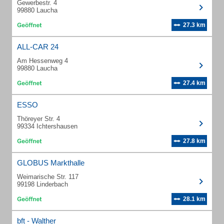
Gewerbestr. 4
99880 Laucha
27.3 km
ALL-CAR 24
Am Hessenweg 4
99880 Laucha
27.4 km
ESSO
Thöreyer Str. 4
99334 Ichtershausen
27.8 km
GLOBUS Markthalle
Weimarische Str. 117
99198 Linderbach
28.1 km
bft - Walther