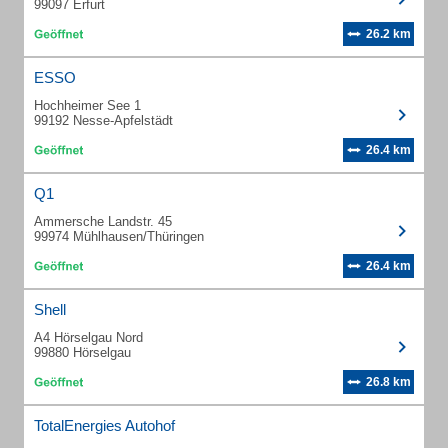
99097 Erfurt
26.2 km
ESSO
Hochheimer See 1
99192 Nesse-Apfelstädt
26.4 km
Q1
Ammersche Landstr. 45
99974 Mühlhausen/Thüringen
26.4 km
Shell
A4 Hörselgau Nord
99880 Hörselgau
26.8 km
TotalEnergies Autohof