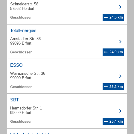
Schneiderstr. 58
57562 Herdorf
24.5 km
TotalEnergies
Arnstädter Str. 36
99096 Erfurt
24.9 km
ESSO
Weimarische Str. 36
99099 Erfurt
25.2 km
SBT
Hermsdorfer Str. 1
99099 Erfurt
25.4 km