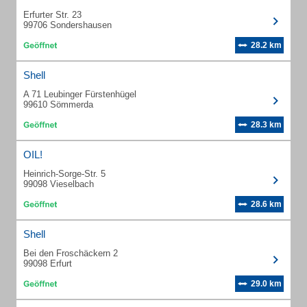
Erfurter Str. 23
99706 Sondershausen
28.2 km
Shell
A 71 Leubinger Fürstenhügel
99610 Sömmerda
28.3 km
OIL!
Heinrich-Sorge-Str. 5
99098 Vieselbach
28.6 km
Shell
Bei den Froschäckern 2
99098 Erfurt
29.0 km