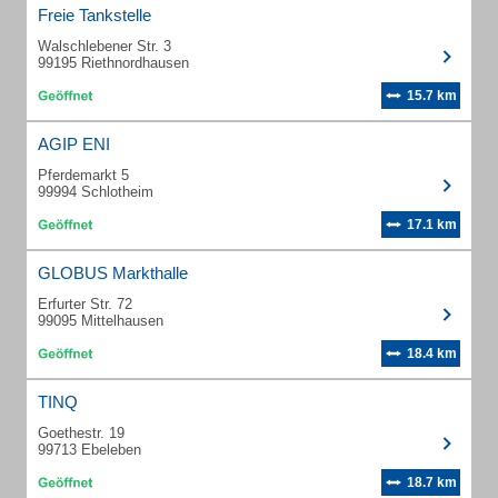
Freie Tankstelle
Walschlebener Str. 3
99195 Riethnordhausen
15.7 km
AGIP ENI
Pferdemarkt 5
99994 Schlotheim
17.1 km
GLOBUS Markthalle
Erfurter Str. 72
99095 Mittelhausen
18.4 km
TINQ
Goethestr. 19
99713 Ebeleben
18.7 km