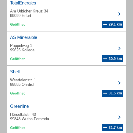
TotalEnergies
Am Urbicher Kreuz 34
99099 Erfurt
29.1 km
AS Mineralöle
Pappelweg 1
99625 Kölleda
30.9 km
Shell
Westfalenstr. 1
99885 Ohrdruf
31.5 km
Greenline
Hörseltalstr. 40
99848 Wutha-Farnroda
31.7 km