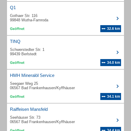
Q1
Gothaer Str. 116
99848 Wutha-Farnroda
32.6 km
TINQ
Schwerstedter Str. 1
99439 Berlstedt
34.0 km
HMH Mineralöl Service
Seegaer Weg 25
06567 Bad Frankenhausen/Kyffhäuser
34.1 km
Raiffeisen Mansfeld
Seehäuser Str. 73
06567 Bad Frankenhausen/Kyffhäuser
34.4 km