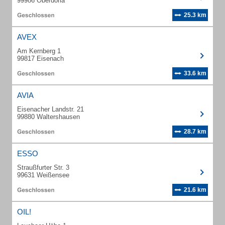
99986 Oberdorla
25.3 km
AVEX
Am Kernberg 1
99817 Eisenach
33.6 km
AVIA
Eisenacher Landstr. 21
99880 Waltershausen
28.7 km
ESSO
Straußfurter Str. 3
99631 Weißensee
21.6 km
OIL!