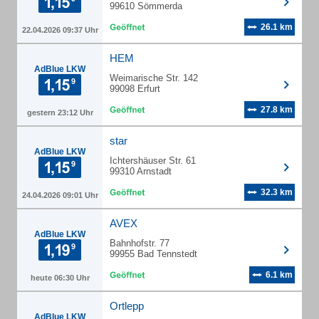
99610 Sömmerda
26.1 km
22.04.2026 09:37 Uhr
HEM
AdBlue LKW
Weimarische Str. 142
99098 Erfurt
27.8 km
gestern 23:12 Uhr
star
AdBlue LKW
Ichtershäuser Str. 61
99310 Arnstadt
32.3 km
24.04.2026 09:01 Uhr
AVEX
AdBlue LKW
Bahnhofstr. 77
99955 Bad Tennstedt
6.1 km
heute 06:30 Uhr
Ortlepp
AdBlue LKW