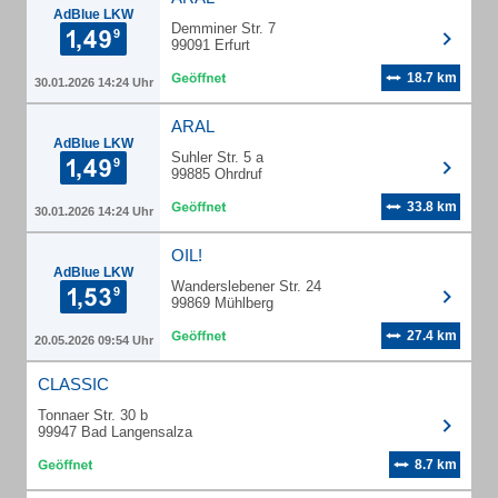
AdBlue LKW
Demminer Str. 7
99091 Erfurt
18.7 km
30.01.2026 14:24 Uhr
ARAL
AdBlue LKW
Suhler Str. 5 a
99885 Ohrdruf
33.8 km
30.01.2026 14:24 Uhr
OIL!
AdBlue LKW
Wanderslebener Str. 24
99869 Mühlberg
27.4 km
20.05.2026 09:54 Uhr
CLASSIC
Tonnaer Str. 30 b
99947 Bad Langensalza
8.7 km