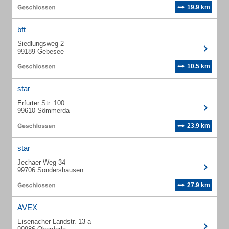
19.9 km
bft
Siedlungsweg 2
99189 Gebesee
10.5 km
star
Erfurter Str. 100
99610 Sömmerda
23.9 km
star
Jechaer Weg 34
99706 Sondershausen
27.9 km
AVEX
Eisenacher Landstr. 13 a