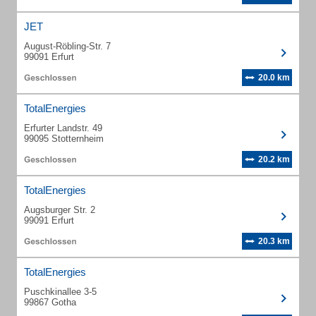
JET
August-Röbling-Str. 7
99091 Erfurt
20.0 km
TotalEnergies
Erfurter Landstr. 49
99095 Stotternheim
20.2 km
TotalEnergies
Augsburger Str. 2
99091 Erfurt
20.3 km
TotalEnergies
Puschkinallee 3-5
99867 Gotha