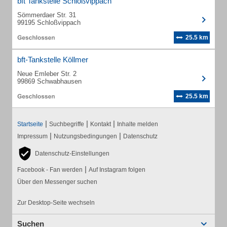
bft Tankstelle Schloßvippach
Sömmerdaer Str. 31
99195 Schloßvippach
25.5 km
bft-Tankstelle Köllmer
Neue Emleber Str. 2
99869 Schwabhausen
25.5 km
|
|
|
Startseite
Suchbegriffe
Kontakt
Inhalte melden
|
|
Impressum
Nutzungsbedingungen
Datenschutz
Datenschutz-Einstellungen
|
Facebook - Fan werden
Auf Instagram folgen
Über den Messenger suchen
Zur Desktop-Seite wechseln
Suchen