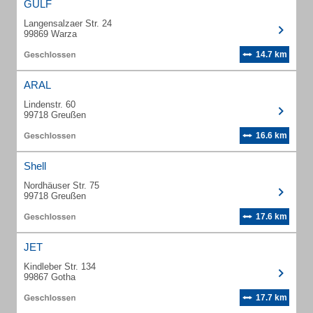
GULF
Langensalzaer Str. 24
99869 Warza
14.7 km
ARAL
Lindenstr. 60
99718 Greußen
16.6 km
Shell
Nordhäuser Str. 75
99718 Greußen
17.6 km
JET
Kindleber Str. 134
99867 Gotha
17.7 km