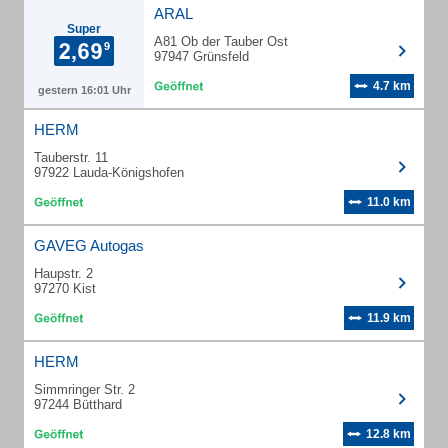
ARAL
Super
A81 Ob der Tauber Ost
97947 Grünsfeld
4.7 km
gestern 16:01 Uhr
HERM
Tauberstr. 11
97922 Lauda-Königshofen
11.0 km
GAVEG Autogas
Haupstr. 2
97270 Kist
11.9 km
HERM
Simmringer Str. 2
97244 Bütthard
12.8 km