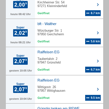
Kirchheimer Str. 54
97271 Kleinrinderfeld
8.7 km
heute 08:42 Uhr
bft - Walther
Super
Würzburger Str. 1
97950 Gerchsheim
5.6 km
heute 08:21 Uhr
Raiffeisen EG
Super
Taubertalstr. 2
97947 Grünsfeld
6.7 km
gestern 10:05 Uhr
Raiffeisen EG
Super
Wittigostr. 26
97957 Wittighausen
9.5 km
gestern 10:04 Uhr
Günstig tanken am REWE