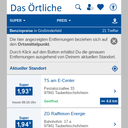
SUPER
PREIS
Benzinpreise
in Großrinderfeld
21 Treffer
Die hier angezeigten Entfernungen beziehen sich auf
den
Ortsmittelpunkt
.
Durch Klick auf den Button erhältst Du die genauen
Entfernungen ausgehend von Deinem aktuellen Standort.
Aktueller Standort
TS am E-Center
Super
Pestalozziallee 33
97941 Tauberbischofsheim
6.6 km
heute 09:15 Uhr
ZG Raiffeisen Energie
Super
Bahnhofstr. 17 a
97941 Tauberbischofsheim