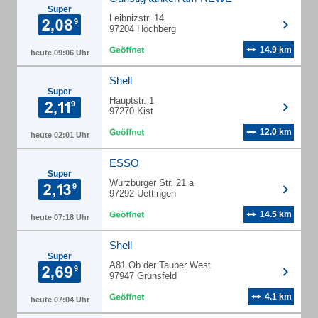
Super
Leibnizstr. 14
97204 Höchberg
14.9 km
heute 09:06 Uhr
Shell
Super
Hauptstr. 1
97270 Kist
12.0 km
heute 02:01 Uhr
ESSO
Super
Würzburger Str. 21 a
97292 Uettingen
14.5 km
heute 07:18 Uhr
Shell
Super
A81 Ob der Tauber West
97947 Grünsfeld
4.1 km
heute 07:04 Uhr