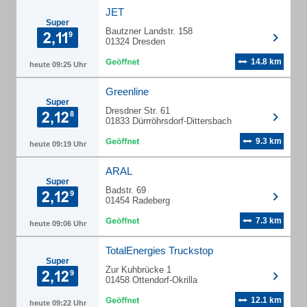
JET
Super
Bautzner Landstr. 158
01324 Dresden
14.8 km
heute 09:25 Uhr
Greenline
Super
Dresdner Str. 61
01833 Dürrröhrsdorf-Dittersbach
9.3 km
heute 09:19 Uhr
ARAL
Super
Badstr. 69
01454 Radeberg
7.3 km
heute 09:06 Uhr
TotalEnergies Truckstop
Super
Zur Kuhbrücke 1
01458 Ottendorf-Okrilla
12.1 km
heute 09:22 Uhr