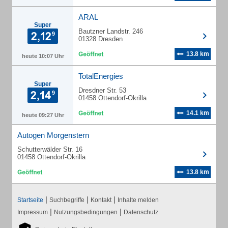
ARAL
Super
Bautzner Landstr. 246
01328 Dresden
13.8 km
heute 10:07 Uhr
TotalEnergies
Super
Dresdner Str. 53
01458 Ottendorf-Okrilla
14.1 km
heute 09:27 Uhr
Autogen Morgenstern
Schutterwälder Str. 16
01458 Ottendorf-Okrilla
13.8 km
|
|
|
Startseite
Suchbegriffe
Kontakt
Inhalte melden
|
|
Impressum
Nutzungsbedingungen
Datenschutz