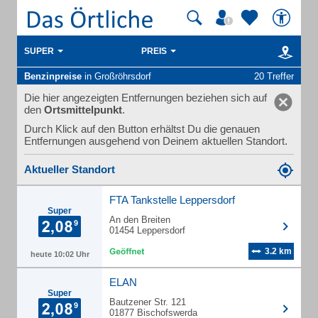
SUPER
PREIS
Benzinpreise
in Großröhrsdorf
20 Treffer
Die hier angezeigten Entfernungen beziehen sich auf
den
Ortsmittelpunkt
.
Durch Klick auf den Button erhältst Du die genauen
Entfernungen ausgehend von Deinem aktuellen Standort.
Aktueller Standort
FTA Tankstelle Leppersdorf
Super
An den Breiten
01454 Leppersdorf
3.2 km
heute 10:02 Uhr
ELAN
Super
Bautzener Str. 121
01877 Bischofswerda