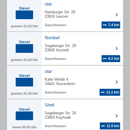
star
Diesel
Hamburger Str. 20
23816 Leezen
7.4 km
gestern 21:23 Uhr
Nordoel
Diesel
Segeberger Str. 29
23845 Itzstedt
8.2 km
gestern 21:24 Uhr
star
Diesel
Kalte Weide 4
24641 Stuvenborn
12.1 km
gestern 21:33 Uhr
Shell
Diesel
Segeberger Str. 26
23863 Kayhude
11.9 km
heute 02:02 Uhr