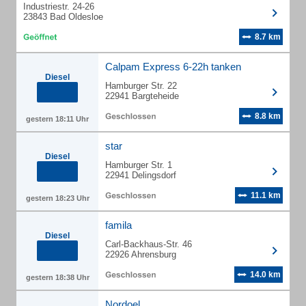
Industriestr. 24-26
23843 Bad Oldesloe
8.7 km
Calpam Express 6-22h tanken
Diesel
Hamburger Str. 22
22941 Bargteheide
8.8 km
gestern 18:11 Uhr
star
Diesel
Hamburger Str. 1
22941 Delingsdorf
11.1 km
gestern 18:23 Uhr
famila
Diesel
Carl-Backhaus-Str. 46
22926 Ahrensburg
14.0 km
gestern 18:38 Uhr
Nordoel