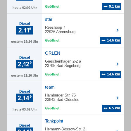
9.1 km
heute 02:02 Uhr
star
Diesel
Reeshoop 7
22926 Ahrensburg
14.6 km
gestern 18:24 Uhr
ORLEN
Diesel
Gieschenhagen 2-2 a
23795 Bad Segeberg
14.6 km
gestern 21:26 Uhr
team
Diesel
Hamburger Str. 75
23843 Bad Oldesloe
6.5 km
heute 03:02 Uhr
Tankpoint
Diesel
Hermann-Bössow-Str. 2