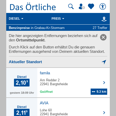
DIESEL
PREIS
Benzinpreise
in Grabau-Kr-Stormarn
27 Treffer
Die hier angezeigten Entfernungen beziehen sich auf
den
Ortsmittelpunkt
.
Durch Klick auf den Button erhältst Du die genauen
Entfernungen ausgehend von Deinem aktuellen Standort.
Aktueller Standort
famila
Diesel
Am Redder 2
22941 Bargteheide
9.3 km
gestern 18:09 Uhr
AVIA
Diesel
Lohe 60
22941 Bargteheide