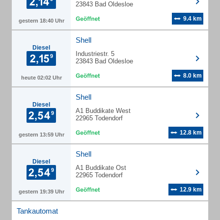
23843 Bad Oldesloe
9.4 km
gestern 18:40 Uhr
Shell
Diesel
Industriestr. 5
23843 Bad Oldesloe
8.0 km
heute 02:02 Uhr
Shell
Diesel
A1 Buddikate West
22965 Todendorf
12.8 km
gestern 13:59 Uhr
Shell
Diesel
A1 Buddikate Ost
22965 Todendorf
12.9 km
gestern 19:39 Uhr
Tankautomat