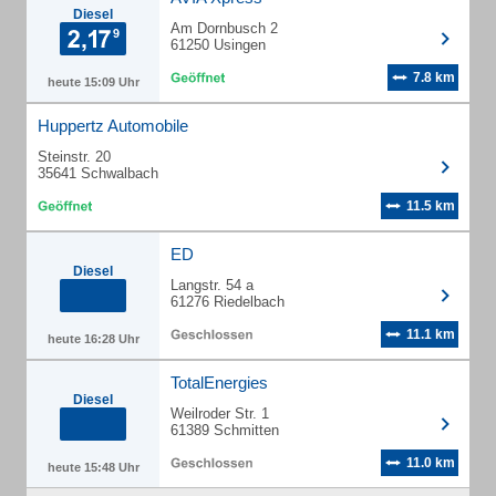
Diesel
Am Dornbusch 2
61250 Usingen
7.8 km
heute 15:09 Uhr
Huppertz Automobile
Steinstr. 20
35641 Schwalbach
11.5 km
ED
Diesel
Langstr. 54 a
61276 Riedelbach
11.1 km
heute 16:28 Uhr
TotalEnergies
Diesel
Weilroder Str. 1
61389 Schmitten
11.0 km
heute 15:48 Uhr