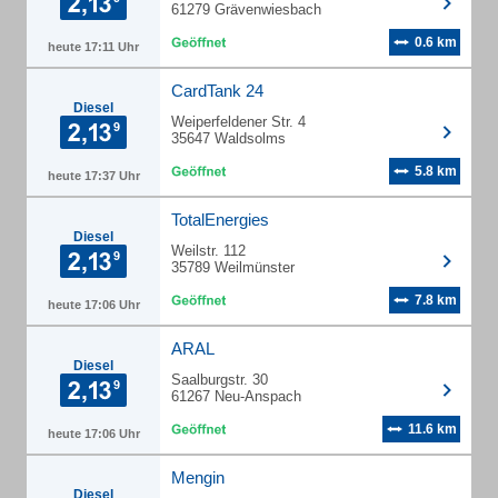
61279 Grävenwiesbach
0.6 km
heute 17:11 Uhr
CardTank 24
Diesel
Weiperfeldener Str. 4
35647 Waldsolms
5.8 km
heute 17:37 Uhr
TotalEnergies
Diesel
Weilstr. 112
35789 Weilmünster
7.8 km
heute 17:06 Uhr
ARAL
Diesel
Saalburgstr. 30
61267 Neu-Anspach
11.6 km
heute 17:06 Uhr
Mengin
Diesel