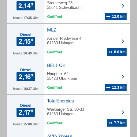
Steuterweg 23
35641 Schwalbach
12.0 km
heute 17:35 Uhr
MLZ
Diesel
An der Riedwiese 4
61250 Usingen
8.0 km
heute 16:49 Uhr
BELL Oil
Diesel
Hauptstr. 62
35428 Oberkleen
12.3 km
heute 16:37 Uhr
TotalEnergies
Diesel
Weilburger Str. 30-33
61250 Usingen
7.7 km
heute 15:08 Uhr
AVIA Xpress