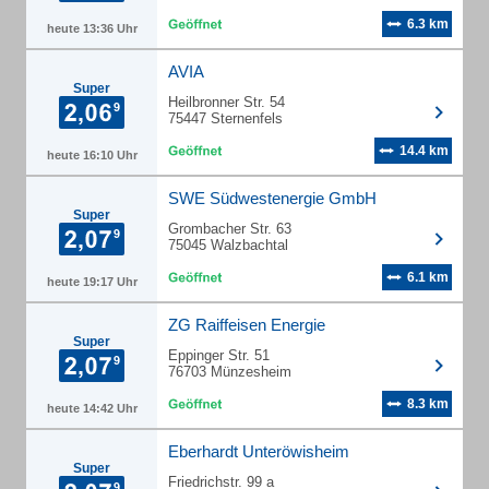
6.3 km
heute 13:36 Uhr
AVIA
Super
Heilbronner Str. 54
75447 Sternenfels
14.4 km
heute 16:10 Uhr
SWE Südwestenergie GmbH
Super
Grombacher Str. 63
75045 Walzbachtal
6.1 km
heute 19:17 Uhr
ZG Raiffeisen Energie
Super
Eppinger Str. 51
76703 Münzesheim
8.3 km
heute 14:42 Uhr
Eberhardt Unteröwisheim
Super
Friedrichstr. 99 a