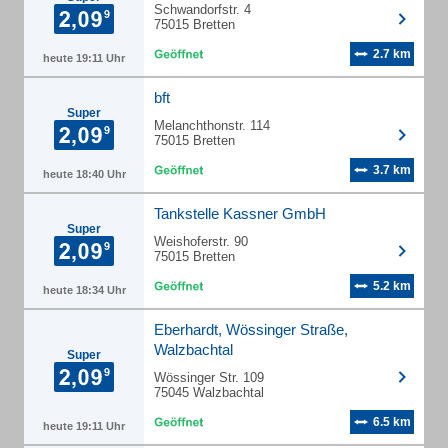
Schwandorfstr. 4
75015 Bretten
2.7 km
heute 19:11 Uhr
bft
Super
Melanchthonstr. 114
75015 Bretten
3.7 km
heute 18:40 Uhr
Tankstelle Kassner GmbH
Super
Weishoferstr. 90
75015 Bretten
5.2 km
heute 18:34 Uhr
Eberhardt, Wössinger Straße,
Walzbachtal
Super
Wössinger Str. 109
75045 Walzbachtal
6.5 km
heute 19:11 Uhr