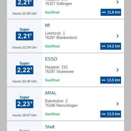
76327 Söllingen
11.6 km
heute 21:05 Uhr
bft
Super
Lorenzstr. 1
76297 Blankenloch
14.2 km
heute 22:34 Uhr
ESSO
Super
Hauptstr. 215
76297 Stutensee
13.5 km
heute 22:46 Uhr
ARAL
Super
Bahnhofstr. 2
75196 Remchingen
13.5 km
heute 19:07 Uhr
Shell