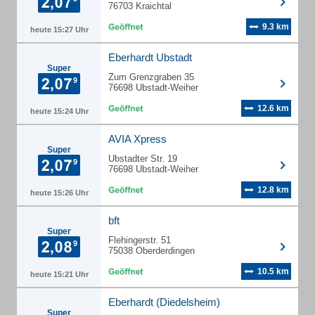
76703 Kraichtal
9.3 km
heute 15:27 Uhr
Eberhardt Ubstadt
Super
Zum Grenzgraben 35
76698 Ubstadt-Weiher
12.6 km
heute 15:24 Uhr
AVIA Xpress
Super
Ubstadter Str. 19
76698 Ubstadt-Weiher
12.8 km
heute 15:26 Uhr
bft
Super
Flehingerstr. 51
75038 Oberderdingen
10.5 km
heute 15:21 Uhr
Eberhardt (Diedelsheim)
Super