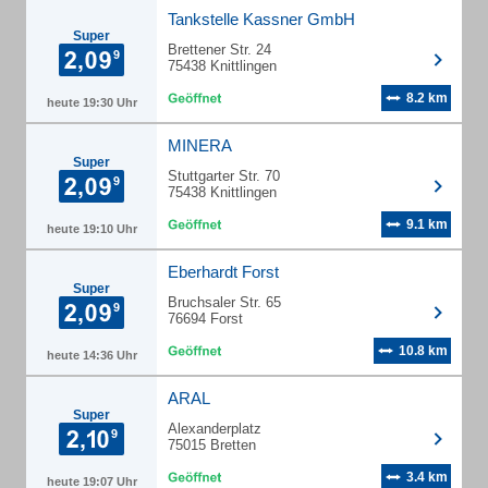
Tankstelle Kassner GmbH
Super
Brettener Str. 24
75438 Knittlingen
8.2 km
heute 19:30 Uhr
MINERA
Super
Stuttgarter Str. 70
75438 Knittlingen
9.1 km
heute 19:10 Uhr
Eberhardt Forst
Super
Bruchsaler Str. 65
76694 Forst
10.8 km
heute 14:36 Uhr
ARAL
Super
Alexanderplatz
75015 Bretten
3.4 km
heute 19:07 Uhr