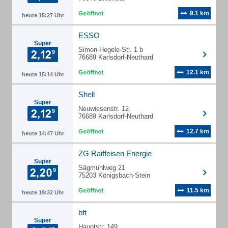
9.1 km
heute 15:27 Uhr
ESSO
Super
Simon-Hegele-Str. 1 b
76689 Karlsdorf-Neuthard
12.1 km
heute 15:14 Uhr
Shell
Super
Neuwiesenstr. 12
76689 Karlsdorf-Neuthard
12.7 km
heute 14:47 Uhr
ZG Raiffeisen Energie
Super
Sägmühlweg 21
75203 Königsbach-Stein
11.5 km
heute 19:32 Uhr
bft
Super
Hauptstr. 149