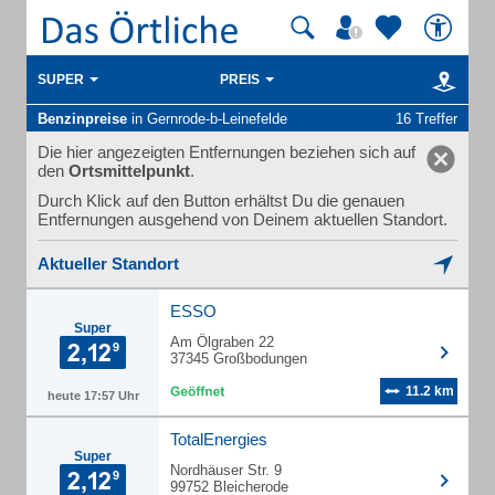
SUPER
PREIS
Benzinpreise
in Gernrode-b-Leinefelde
16 Treffer
Die hier angezeigten Entfernungen beziehen sich auf
den
Ortsmittelpunkt
.
Durch Klick auf den Button erhältst Du die genauen
Entfernungen ausgehend von Deinem aktuellen Standort.
Aktueller Standort
ESSO
Super
Am Ölgraben 22
37345 Großbodungen
11.2 km
heute 17:57 Uhr
TotalEnergies
Super
Nordhäuser Str. 9
99752 Bleicherode