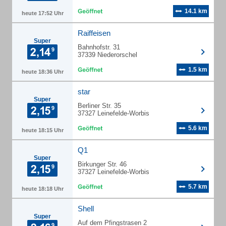
14.1 km
heute 17:52 Uhr
Raiffeisen
Super
Bahnhofstr. 31
37339 Niederorschel
1.5 km
heute 18:36 Uhr
star
Super
Berliner Str. 35
37327 Leinefelde-Worbis
5.6 km
heute 18:15 Uhr
Q1
Super
Birkunger Str. 46
37327 Leinefelde-Worbis
5.7 km
heute 18:18 Uhr
Shell
Super
Auf dem Pfingstrasen 2