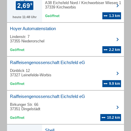
A38 Eichsfeld Nord / Kirchworbiser Wiesen 1
37339 Kirchworbis
1.3 km
heute 11:48 Uhr
Hoyer Automatenstation
Lindenstr. 7
37355 Niederorschel
2.2 km
Raiffeisengenossenschaft Eichsfeld eG
Dünblick 12
37327 Leinefelde-Worbis
9.9 km
Raiffeisengenossenschaft Eichsfeld eG
Birkunger Str. 66
37351 Dingelstädt
10.2 km
Shell