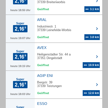
37339 Breitenworbis
3.1 km
heute 18:55 Uhr
ARAL
Super
Industriestr. 1
37339 Leinefelde-Worbis
3.8 km
heute 19:07 Uhr
AVEX
Super
Heiligenstädter Str. 44 a
37351 Dingelstädt
10.9 km
heute 19:15 Uhr
AGIP ENI
Super
Bergstr. 39
37339 Teistungen
12.6 km
heute 18:03 Uhr
ESSO
Super