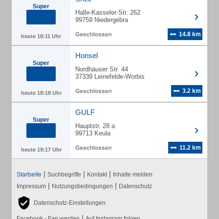
Super
Halle-Kasseler-Str. 262
99759 Niedergebra
14.8 km
heute 18:11 Uhr
Honsel
Super
Nordhäuser Str. 44
37339 Leinefelde-Worbis
3.2 km
heute 18:18 Uhr
GULF
Super
Hauptstr. 28 a
99713 Keula
11.2 km
heute 19:17 Uhr
|
|
|
Startseite
Suchbegriffe
Kontakt
Inhalte melden
|
|
Impressum
Nutzungsbedingungen
Datenschutz
Datenschutz-Einstellungen
|
Facebook - Fan werden
Auf Instagram folgen