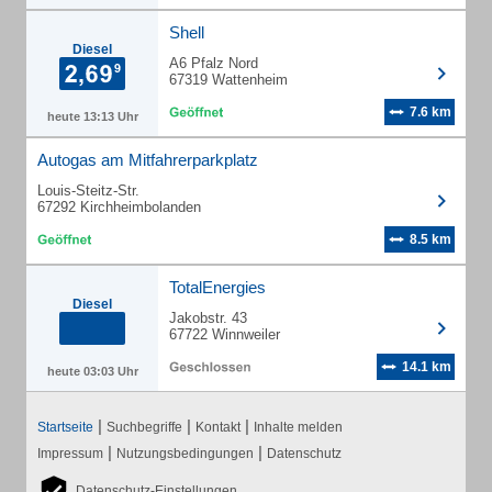
Shell
Diesel
A6 Pfalz Nord
67319 Wattenheim
7.6 km
heute 13:13 Uhr
Autogas am Mitfahrerparkplatz
Louis-Steitz-Str.
67292 Kirchheimbolanden
8.5 km
TotalEnergies
Diesel
Jakobstr. 43
67722 Winnweiler
14.1 km
heute 03:03 Uhr
|
|
|
Startseite
Suchbegriffe
Kontakt
Inhalte melden
|
|
Impressum
Nutzungsbedingungen
Datenschutz
Datenschutz-Einstellungen