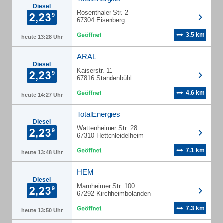
Diesel
Rosenthaler Str. 2
67304 Eisenberg
3.5 km
heute 13:28 Uhr
ARAL
Diesel
Kaiserstr. 11
67816 Standenbühl
4.6 km
heute 14:27 Uhr
TotalEnergies
Diesel
Wattenheimer Str. 28
67310 Hettenleidelheim
7.1 km
heute 13:48 Uhr
HEM
Diesel
Marnheimer Str. 100
67292 Kirchheimbolanden
7.3 km
heute 13:50 Uhr