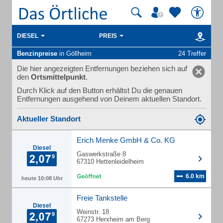
DIESEL
PREIS
Benzinpreise
in Göllheim
24 Treffer
Die hier angezeigten Entfernungen beziehen sich auf
den
Ortsmittelpunkt
.
Durch Klick auf den Button erhältst Du die genauen
Entfernungen ausgehend von Deinem aktuellen Standort.
Aktueller Standort
Erich Menke GmbH & Co. KG
Diesel
Gaswerkstraße 8
67310 Hettenleidelheim
6.0 km
heute 10:08 Uhr
Freie Tankstelle
Diesel
Weinstr. 18
67273 Herxheim am Berg