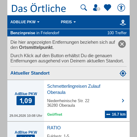
ADBLUE PKW
PREIS
Benzinpreise
in Frielendorf
100 Treffer
Die hier angezeigten Entfernungen beziehen sich auf
den
Ortsmittelpunkt
.
Durch Klick auf den Button erhältst Du die genauen
Entfernungen ausgehend von Deinem aktuellen Standort.
Aktueller Standort
Schmetterlingreisen Zulauf
Oberaula
AdBlue PKW
Niederrheinische Str. 22
36280 Oberaula
16.7 km
29.04.2026 10:08 Uhr
RATIO
AdBlue PKW
Fuldastr. 1-5