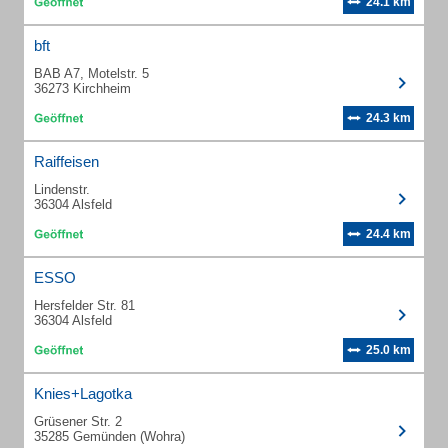
24.1 km
bft
BAB A7, Motelstr. 5
36273 Kirchheim
24.3 km
Raiffeisen
Lindenstr.
36304 Alsfeld
24.4 km
ESSO
Hersfelder Str. 81
36304 Alsfeld
25.0 km
Knies+Lagotka
Grüsener Str. 2
35285 Gemünden (Wohra)