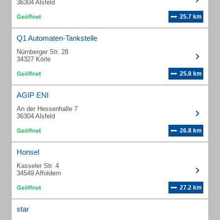
36304 Alsfeld
25.7 km
Q1 Automaten-Tankstelle
Nürnberger Str. 28
34327 Körle
25.8 km
AGIP ENI
An der Hessenhalle 7
36304 Alsfeld
26.8 km
Honsel
Kasseler Str. 4
34549 Affoldern
27.2 km
star