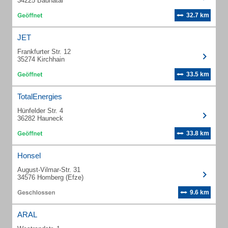
34225 Baunatal
32.7 km
JET
Frankfurter Str. 12
35274 Kirchhain
33.5 km
TotalEnergies
Hünfelder Str. 4
36282 Hauneck
33.8 km
Honsel
August-Vilmar-Str. 31
34576 Homberg (Efze)
9.6 km
ARAL