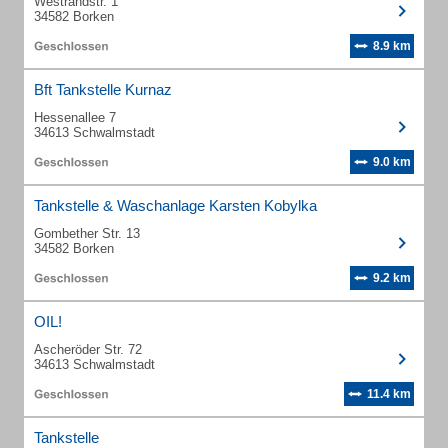
Westrandstr. 1
34582 Borken
8.9 km
Bft Tankstelle Kurnaz
Hessenallee 7
34613 Schwalmstadt
9.0 km
Tankstelle & Waschanlage Karsten Kobylka
Gombether Str. 13
34582 Borken
9.2 km
OIL!
Ascheröder Str. 72
34613 Schwalmstadt
11.4 km
Tankstelle