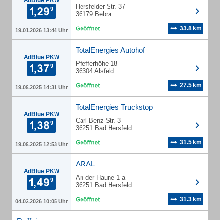
AdBlue PKW
Hersfelder Str. 37
36179 Bebra
33.8 km
19.01.2026 13:44 Uhr
TotalEnergies Autohof
AdBlue PKW
Pfefferhöhe 18
36304 Alsfeld
27.5 km
19.09.2025 14:31 Uhr
TotalEnergies Truckstop
AdBlue PKW
Carl-Benz-Str. 3
36251 Bad Hersfeld
31.5 km
19.09.2025 12:53 Uhr
ARAL
AdBlue PKW
An der Haune 1 a
36251 Bad Hersfeld
31.3 km
04.02.2026 10:05 Uhr