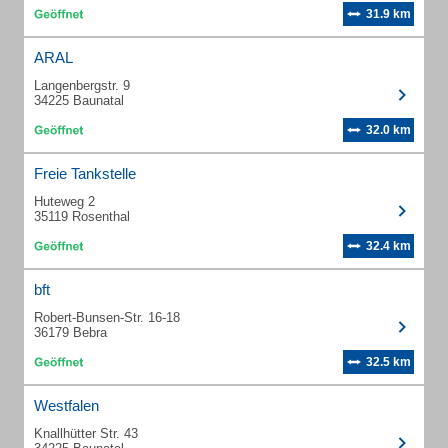
31.9 km
ARAL
Langenbergstr. 9
34225 Baunatal
32.0 km
Freie Tankstelle
Huteweg 2
35119 Rosenthal
32.4 km
bft
Robert-Bunsen-Str. 16-18
36179 Bebra
32.5 km
Westfalen
Knallhütter Str. 43