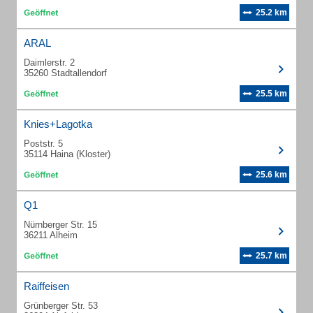
25.2 km
ARAL
Daimlerstr. 2
35260 Stadtallendorf
25.5 km
Knies+Lagotka
Poststr. 5
35114 Haina (Kloster)
25.6 km
Q1
Nürnberger Str. 15
36211 Alheim
25.7 km
Raiffeisen
Grünberger Str. 53