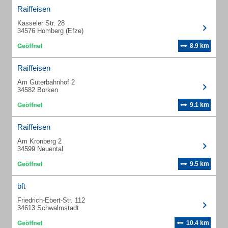
Raiffeisen
Kasseler Str. 28
34576 Homberg (Efze)
8.9 km
Raiffeisen
Am Güterbahnhof 2
34582 Borken
9.1 km
Raiffeisen
Am Kronberg 2
34599 Neuental
9.5 km
bft
Friedrich-Ebert-Str. 112
34613 Schwalmstadt
10.4 km