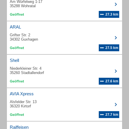
Am Würfelweg 1-17
35288 Wohratal
27.3 km
ARAL
Grifter Str. 2
34302 Guxhagen
27.5 km
Shell
Niederkleiner Str. 4
35260 Stadtallendorf
27.6 km
AVIA Xpress
Alsfelder Str. 13
36320 Kirtorf
27.7 km
Raiffeisen