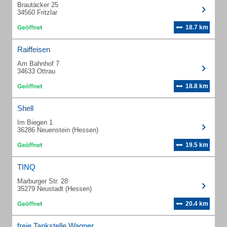
Brautäcker 25
34560 Fritzlar
18.7 km
Raiffeisen
Am Bahnhof 7
34633 Ottrau
18.8 km
Shell
Im Biegen 1
36286 Neuenstein (Hessen)
19.5 km
TINQ
Marburger Str. 28
35279 Neustadt (Hessen)
20.4 km
freie Tankstelle Wagner