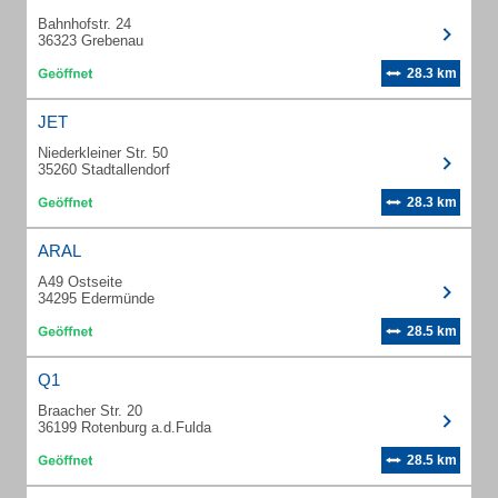
Bahnhofstr. 24
36323 Grebenau
28.3 km
JET
Niederkleiner Str. 50
35260 Stadtallendorf
28.3 km
ARAL
A49 Ostseite
34295 Edermünde
28.5 km
Q1
Braacher Str. 20
36199 Rotenburg a.d.Fulda
28.5 km