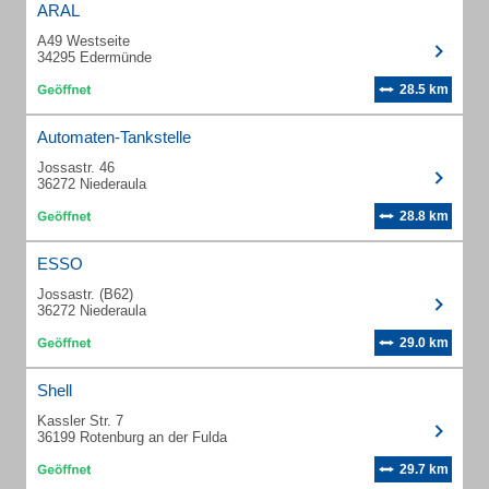
ARAL
A49 Westseite
34295 Edermünde
28.5 km
Automaten-Tankstelle
Jossastr. 46
36272 Niederaula
28.8 km
ESSO
Jossastr. (B62)
36272 Niederaula
29.0 km
Shell
Kassler Str. 7
36199 Rotenburg an der Fulda
29.7 km