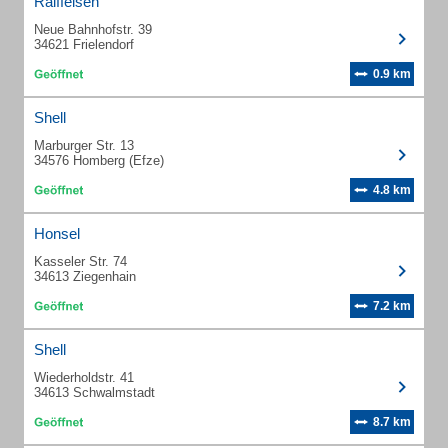
Raiffeisen
Neue Bahnhofstr. 39
34621 Frielendorf
0.9 km
Shell
Marburger Str. 13
34576 Homberg (Efze)
4.8 km
Honsel
Kasseler Str. 74
34613 Ziegenhain
7.2 km
Shell
Wiederholdstr. 41
34613 Schwalmstadt
8.7 km