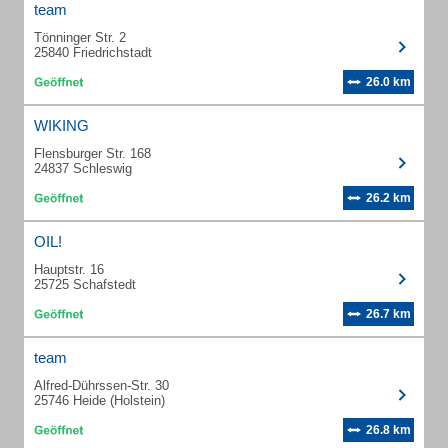
team
Tönninger Str. 2
25840 Friedrichstadt
26.0 km
WIKING
Flensburger Str. 168
24837 Schleswig
26.2 km
OIL!
Hauptstr. 16
25725 Schafstedt
26.7 km
team
Alfred-Dührssen-Str. 30
25746 Heide (Holstein)
26.8 km