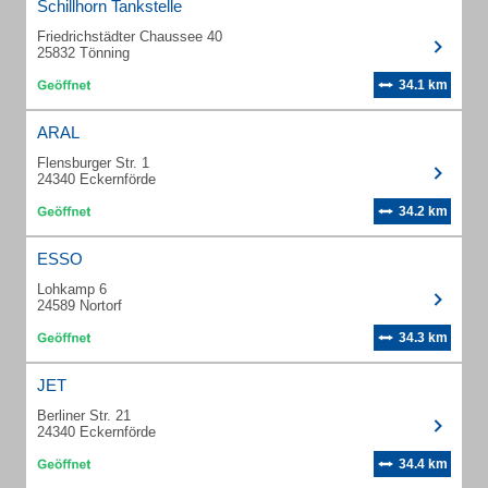
Schillhorn Tankstelle
Friedrichstädter Chaussee 40
25832 Tönning
34.1 km
ARAL
Flensburger Str. 1
24340 Eckernförde
34.2 km
ESSO
Lohkamp 6
24589 Nortorf
34.3 km
JET
Berliner Str. 21
24340 Eckernförde
34.4 km