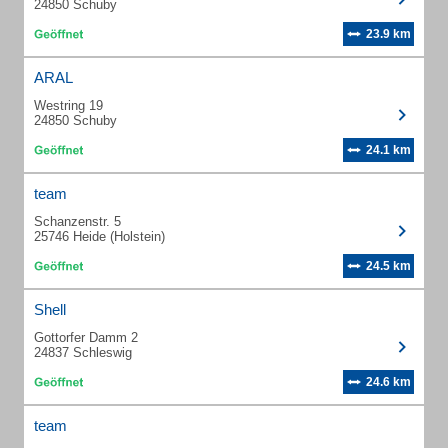
24850 Schuby
23.9 km
ARAL
Westring 19
24850 Schuby
24.1 km
team
Schanzenstr. 5
25746 Heide (Holstein)
24.5 km
Shell
Gottorfer Damm 2
24837 Schleswig
24.6 km
team