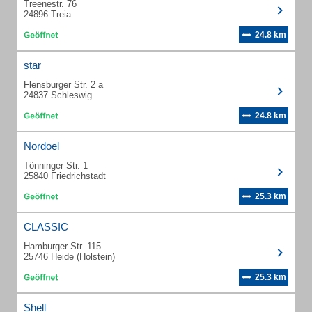
Treenestr. 76
24896 Treia
24.8 km
star
Flensburger Str. 2 a
24837 Schleswig
24.8 km
Nordoel
Tönninger Str. 1
25840 Friedrichstadt
25.3 km
CLASSIC
Hamburger Str. 115
25746 Heide (Holstein)
25.3 km
Shell