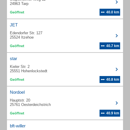
24963 Tarp
40.0 km
JET
Edendorfer Str. 127
25524 Itzehoe
40.7 km
star
Kieler Str. 2
25551 Hohenlockstedt
40.8 km
Nordoel
Hauptstr. 20
25761 Oesterdeichstrich
40.9 km
bft-willer