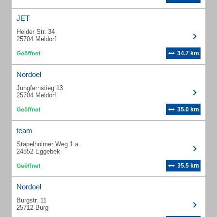
JET
Heider Str. 34
25704 Meldorf
34.7 km
Nordoel
Jungfernstieg 13
25704 Meldorf
35.0 km
team
Stapelholmer Weg 1 a
24852 Eggebek
35.5 km
Nordoel
Burgstr. 11
25712 Burg