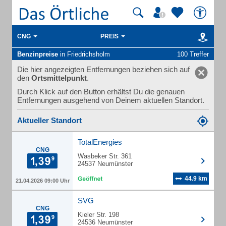
CNG
PREIS
Benzinpreise
in Friedrichsholm
100 Treffer
Die hier angezeigten Entfernungen beziehen sich auf
den
Ortsmittelpunkt
.
Durch Klick auf den Button erhältst Du die genauen
Entfernungen ausgehend von Deinem aktuellen Standort.
Aktueller Standort
TotalEnergies
CNG
Wasbeker Str. 361
24537 Neumünster
44.9 km
21.04.2026 09:00 Uhr
SVG
CNG
Kieler Str. 198
24536 Neumünster