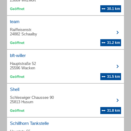
25889 Witzwort
30.1 km
team
Raiffeisenstr.
24882 Schaalby
31.2 km
bft-willer
Hauptstraße 52
25596 Wacken
31.5 km
Shell
Schleswiger Chaussee 90
25813 Husum
31.8 km
Schillhorn Tankstelle