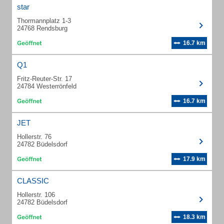
star
Thormannplatz 1-3
24768 Rendsburg
16.7 km
Q1
Fritz-Reuter-Str. 17
24784 Westerrönfeld
16.7 km
JET
Hollerstr. 76
24782 Büdelsdorf
17.9 km
CLASSIC
Hollerstr. 106
24782 Büdelsdorf
18.3 km