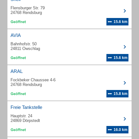
Flensburger Str. 79
24768 Rendsburg
15.6 km
AVIA
Bahnhofstr. 50
24811 Owschlag
15.6 km
ARAL
Fockbeker Chaussee 4-6
24768 Rendsburg
15.8 km
Freie Tankstelle
Hauptstr. 24
24869 Dörpstedt
16.0 km