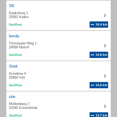
SB
Kaaksburg 1
25582 Kaaks
34.4 km
famila
Timmasper Weg 1
24589 Nortorf
34.6 km
Shell
Ackebroe 6
25884 Viöl
34.6 km
star
Mühlenberg 2
24340 Eckernförde
34.7 km