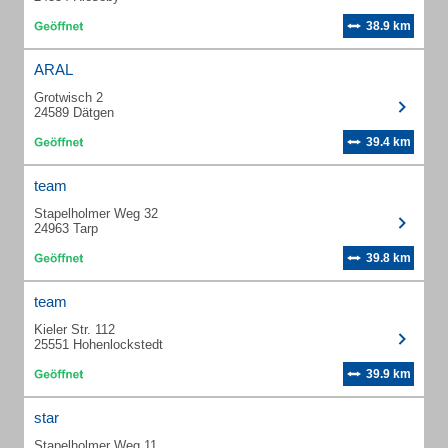
38.9 km
ARAL
Grotwisch 2
24589 Dätgen
39.4 km
team
Stapelholmer Weg 32
24963 Tarp
39.8 km
team
Kieler Str. 112
25551 Hohenlockstedt
39.9 km
star
Stapelholmer Weg 11