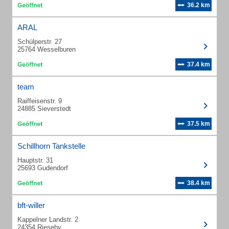
36.2 km
ARAL
Schülperstr. 27
25764 Wesselburen
37.4 km
team
Raiffeisenstr. 9
24885 Sieverstedt
37.5 km
Schillhorn Tankstelle
Hauptstr. 31
25693 Gudendorf
38.4 km
bft-willer
Kappelner Landstr. 2
24354 Rieseby