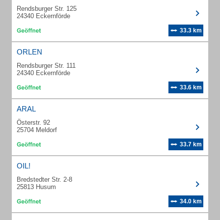
Rendsburger Str. 125
24340 Eckernförde
33.3 km
ORLEN
Rendsburger Str. 111
24340 Eckernförde
33.6 km
ARAL
Österstr. 92
25704 Meldorf
33.7 km
OIL!
Bredstedter Str. 2-8
25813 Husum
34.0 km