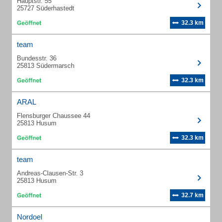
Hauptstr. 55
25727 Süderhastedt
32.3 km
team
Bundesstr. 36
25813 Südermarsch
32.3 km
ARAL
Flensburger Chaussee 44
25813 Husum
32.3 km
team
Andreas-Clausen-Str. 3
25813 Husum
32.7 km
Nordoel