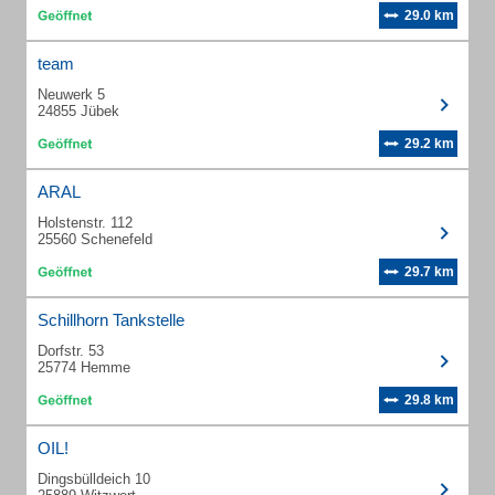
29.0 km
team
Neuwerk 5
24855 Jübek
29.2 km
ARAL
Holstenstr. 112
25560 Schenefeld
29.7 km
Schillhorn Tankstelle
Dorfstr. 53
25774 Hemme
29.8 km
OIL!
Dingsbülldeich 10