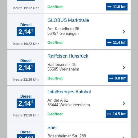
11.0 km
heute 19:22 Uhr
GLOBUS Markthalle
Diesel
Am Kieselberg 36
55457 Gensingen
11.4 km
heute 19:22 Uhr
Raiffeisen Hunsrück
Diesel
Raiffeisenstr. 18
55595 Weinsheim
9.8 km
heute 22:26 Uhr
TotalEnergies Autohof
Diesel
An der A 61
55444 Waldlaubersheim
14.5 km
heute 19:28 Uhr
Shell
Diesel
Bosenheimer Str. 288