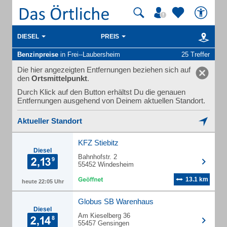
DIESEL
PREIS
Benzinpreise
in Frei--Laubersheim
25 Treffer
Die hier angezeigten Entfernungen beziehen sich auf
den
Ortsmittelpunkt
.
Durch Klick auf den Button erhältst Du die genauen
Entfernungen ausgehend von Deinem aktuellen Standort.
Aktueller Standort
KFZ Stiebitz
Diesel
Bahnhofstr. 2
55452 Windesheim
13.1 km
heute 22:05 Uhr
Globus SB Warenhaus
Diesel
Am Kieselberg 36
55457 Gensingen