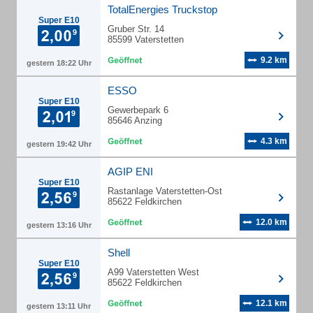
TotalEnergies Truckstop
Super E10
Gruber Str. 14
85599 Vaterstetten
9.2 km
gestern 18:22 Uhr
ESSO
Super E10
Gewerbepark 6
85646 Anzing
4.3 km
gestern 19:42 Uhr
AGIP ENI
Super E10
Rastanlage Vaterstetten-Ost
85622 Feldkirchen
12.0 km
gestern 13:16 Uhr
Shell
Super E10
A99 Vaterstetten West
85622 Feldkirchen
12.1 km
gestern 13:11 Uhr