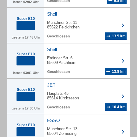
9.8 km
heute 02:02 Uhr
Shell
Super E10
Münchner Str. 11
85622 Feldkirchen
13.5 km
gestern 17:45 Uhr
Shell
Super E10
Erdinger Str. 6
85609 Aschheim
13.8 km
heute 03:01 Uhr
JET
Super E10
Hauptstr. 45
85614 Kirchseeon
10.4 km
gestern 17:30 Uhr
ESSO
Super E10
Münchner Str. 13
85604 Zorneding