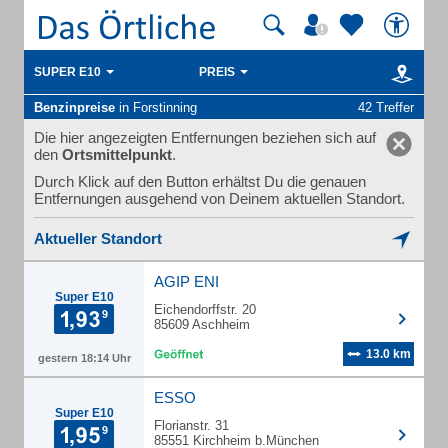
SUPER E10
PREIS
Benzinpreise
in Forstinning
42 Treffer
Die hier angezeigten Entfernungen beziehen sich auf
den
Ortsmittelpunkt
.
Durch Klick auf den Button erhältst Du die genauen
Entfernungen ausgehend von Deinem aktuellen Standort.
Aktueller Standort
AGIP ENI
Super E10
Eichendorffstr. 20
85609 Aschheim
13.0 km
gestern 18:14 Uhr
ESSO
Super E10
Florianstr. 31
85551 Kirchheim b.München