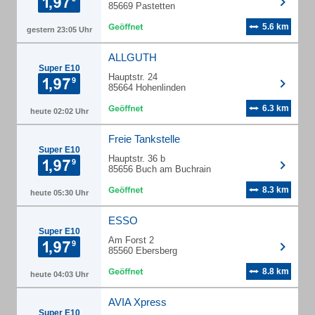
85669 Pastetten
5.6 km
gestern 23:05 Uhr
ALLGUTH
Super E10
Hauptstr. 24
85664 Hohenlinden
6.3 km
heute 02:02 Uhr
Freie Tankstelle
Super E10
Hauptstr. 36 b
85656 Buch am Buchrain
8.3 km
heute 05:30 Uhr
ESSO
Super E10
Am Forst 2
85560 Ebersberg
8.8 km
heute 04:03 Uhr
AVIA Xpress
Super E10