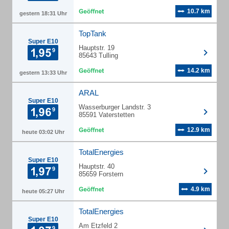
10.7 km
gestern 18:31 Uhr
TopTank
Super E10
Hauptstr. 19
85643 Tulling
14.2 km
gestern 13:33 Uhr
ARAL
Super E10
Wasserburger Landstr. 3
85591 Vaterstetten
12.9 km
heute 03:02 Uhr
TotalEnergies
Super E10
Hauptstr. 40
85659 Forstern
4.9 km
heute 05:27 Uhr
TotalEnergies
Super E10
Am Etzfeld 2