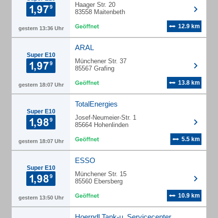
Haager Str. 20
83558 Maitenbeth
12.9 km
gestern 13:36 Uhr
ARAL
Super E10
Münchener Str. 37
85567 Grafing
13.8 km
gestern 18:07 Uhr
TotalEnergies
Super E10
Josef-Neumeier-Str. 1
85664 Hohenlinden
5.5 km
gestern 18:07 Uhr
ESSO
Super E10
Münchener Str. 15
85560 Ebersberg
10.9 km
gestern 13:50 Uhr
Hoerndl Tank-u. Servicecenter