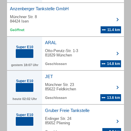
Anzenberger Tankstelle GmbH
Münchner Str. 8
84424 Isen
11.4 km
ARAL
Super E10
Otto-Perutz-Str. 1-3
81829 München
14.8 km
gestern 18:07 Uhr
JET
Super E10
Münchner Str. 23
85622 Feldkirchen
13.6 km
heute 02:02 Uhr
Gruber Freie Tankstelle
Super E10
Erdinger Str. 24
85652 Pliening