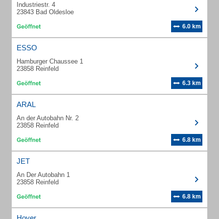
Industriestr. 4
23843 Bad Oldesloe
6.0 km
ESSO
Hamburger Chaussee 1
23858 Reinfeld
6.3 km
ARAL
An der Autobahn Nr. 2
23858 Reinfeld
6.8 km
JET
An Der Autobahn 1
23858 Reinfeld
6.8 km
Hoyer