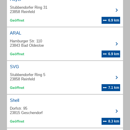
Stubbendorfer Ring 31
23858 Reinfeld
6.9 km
ARAL
Hamburger Str. 110
23843 Bad Oldesloe
6.9 km
SVG
Stubbendorfer Ring 5
23858 Reinfeld
7.1 km
Shell
Dorfstr. 95
23815 Geschendorf
8.3 km