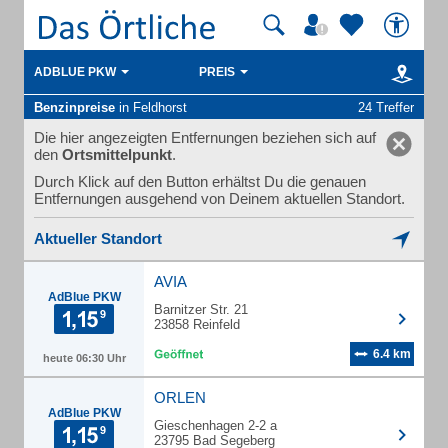
ADBLUE PKW
PREIS
Benzinpreise
in Feldhorst
24 Treffer
Die hier angezeigten Entfernungen beziehen sich auf
den
Ortsmittelpunkt
.
Durch Klick auf den Button erhältst Du die genauen
Entfernungen ausgehend von Deinem aktuellen Standort.
Aktueller Standort
AVIA
AdBlue PKW
Barnitzer Str. 21
23858 Reinfeld
6.4 km
heute 06:30 Uhr
ORLEN
AdBlue PKW
Gieschenhagen 2-2 a
23795 Bad Segeberg