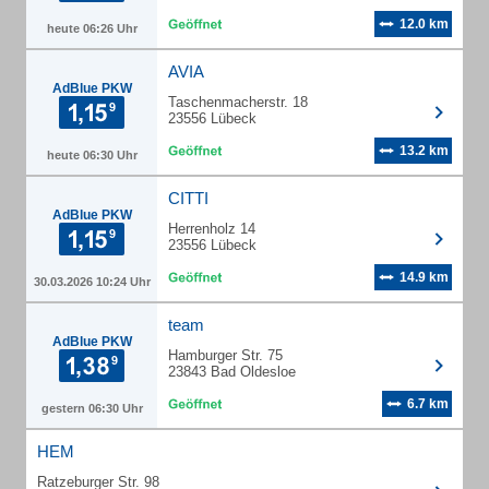
12.0 km
heute 06:26 Uhr
AVIA
AdBlue PKW
Taschenmacherstr. 18
23556 Lübeck
13.2 km
heute 06:30 Uhr
CITTI
AdBlue PKW
Herrenholz 14
23556 Lübeck
14.9 km
30.03.2026 10:24 Uhr
team
AdBlue PKW
Hamburger Str. 75
23843 Bad Oldesloe
6.7 km
gestern 06:30 Uhr
HEM
Ratzeburger Str. 98