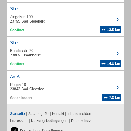
Shell
Ziegelstr. 100
23795 Bad Segeberg
13.5 km
Shell
Bundesstr. 20
23869 Elmenhorst
14.8 km
AVIA
Rögen 10
23843 Bad Oldesloe
7.8 km
|
|
|
Startseite
Suchbegriffe
Kontakt
Inhalte melden
|
|
Impressum
Nutzungsbedingungen
Datenschutz
Datenschutz-Einstellungen