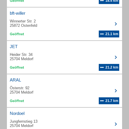
18.4 km
bft-willer
Winnerter Str. 2
25872 Ostenfeld
21.1 km
JET
Heider Str. 34
25704 Meldorf
21.2 km
ARAL
Österstr. 92
25704 Meldorf
21.7 km
Nordoel
Jungfernstieg 13
25704 Meldorf