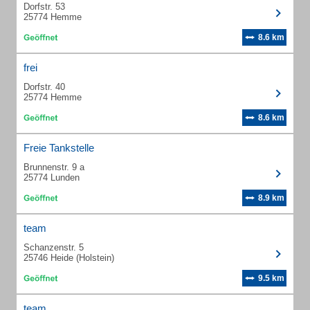
Dorfstr. 53
25774 Hemme
8.6 km
frei
Dorfstr. 40
25774 Hemme
8.6 km
Freie Tankstelle
Brunnenstr. 9 a
25774 Lunden
8.9 km
team
Schanzenstr. 5
25746 Heide (Holstein)
9.5 km
team