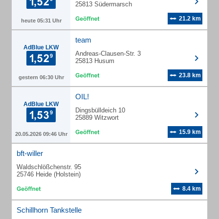
25813 Südermarsch
21.2 km
heute 05:31 Uhr
team
AdBlue LKW
Andreas-Clausen-Str. 3
25813 Husum
23.8 km
gestern 06:30 Uhr
OIL!
AdBlue LKW
Dingsbülldeich 10
25889 Witzwort
15.9 km
20.05.2026 09:46 Uhr
bft-willer
Waldschlößchenstr. 95
25746 Heide (Holstein)
8.4 km
Schillhorn Tankstelle