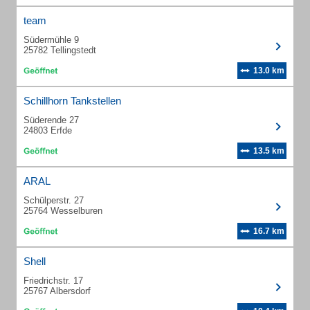
team
Südermühle 9
25782 Tellingstedt
13.0 km
Schillhorn Tankstellen
Süderende 27
24803 Erfde
13.5 km
ARAL
Schülperstr. 27
25764 Wesselburen
16.7 km
Shell
Friedrichstr. 17
25767 Albersdorf