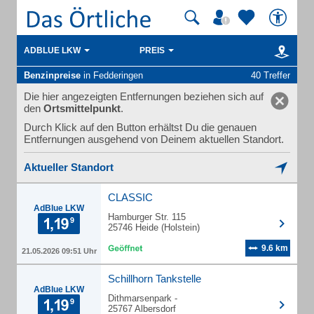
ADBLUE LKW
PREIS
Benzinpreise
in Fedderingen
40 Treffer
Die hier angezeigten Entfernungen beziehen sich auf
den
Ortsmittelpunkt
.
Durch Klick auf den Button erhältst Du die genauen
Entfernungen ausgehend von Deinem aktuellen Standort.
Aktueller Standort
CLASSIC
AdBlue LKW
Hamburger Str. 115
25746 Heide (Holstein)
9.6 km
21.05.2026 09:51 Uhr
Schillhorn Tankstelle
AdBlue LKW
Dithmarsenpark -
25767 Albersdorf