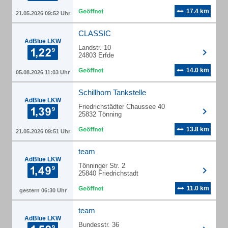
17.4 km
21.05.2026 09:52 Uhr
CLASSIC
AdBlue LKW
Landstr. 10
24803 Erfde
14.0 km
05.08.2026 11:03 Uhr
Schillhorn Tankstelle
AdBlue LKW
Friedrichstädter Chaussee 40
25832 Tönning
13.8 km
21.05.2026 09:51 Uhr
team
AdBlue LKW
Tönninger Str. 2
25840 Friedrichstadt
11.0 km
gestern 06:30 Uhr
team
AdBlue LKW
Bundesstr. 36