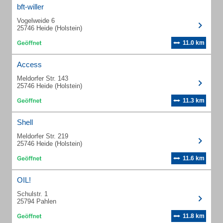
bft-willer
Vogelweide 6
25746 Heide (Holstein)
11.0 km
Access
Meldorfer Str. 143
25746 Heide (Holstein)
11.3 km
Shell
Meldorfer Str. 219
25746 Heide (Holstein)
11.6 km
OIL!
Schulstr. 1
25794 Pahlen
11.8 km