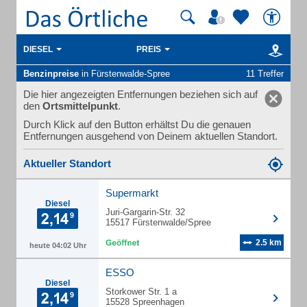
DIESEL
PREIS
Benzinpreise
in Fürstenwalde-Spree
11 Treffer
Die hier angezeigten Entfernungen beziehen sich auf
den
Ortsmittelpunkt
.
Durch Klick auf den Button erhältst Du die genauen
Entfernungen ausgehend von Deinem aktuellen Standort.
Aktueller Standort
Supermarkt
Diesel
Juri-Gargarin-Str. 32
15517 Fürstenwalde/Spree
2.5 km
heute 04:02 Uhr
ESSO
Diesel
Storkower Str. 1 a
15528 Spreenhagen