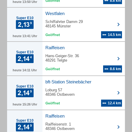
8.6 km
heute 13:50 Uhr
Westfalen
Super E10
Schiffahrter Damm 29
48145 Münster
14.5 km
heute 13:41 Uhr
Raiffeisen
Super E10
Hans-Geiger-Str. 36
48291 Telgte
8.6 km
heute 14:11 Uhr
bft-Station Steinebächer
Super E10
Loburg 57
48346 Ostbevern
12.4 km
heute 15:26 Uhr
Raiffeisen
Super E10
Raiffeisenstr. 1
48346 Ostbevern