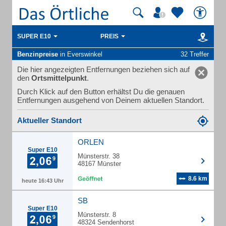
SUPER E10
PREIS
Benzinpreise
in Everswinkel
32 Treffer
Die hier angezeigten Entfernungen beziehen sich auf
den
Ortsmittelpunkt
.
Durch Klick auf den Button erhältst Du die genauen
Entfernungen ausgehend von Deinem aktuellen Standort.
Aktueller Standort
ORLEN
Super E10
Münsterstr. 38
48167 Münster
8.6 km
heute 16:43 Uhr
SB
Super E10
Münsterstr. 8
48324 Sendenhorst