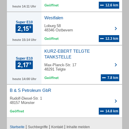
12.6 km
heute 14:11 Uhr
Westfalen
Super E10
Loburg 58
48346 Ostbevern
12.3 km
heute 15:14 Uhr
KURZ-EBERT TELGTE
TANKSTELLE
Super E10
Max-Planck-Str. 17
48291 Telgte
7.8 km
heute 14:00 Uhr
B & S Petroleum GbR
Rudolf-Diesel-Str. 1
48157 Münster
14.8 km
|
|
|
Startseite
Suchbegriffe
Kontakt
Inhalte melden