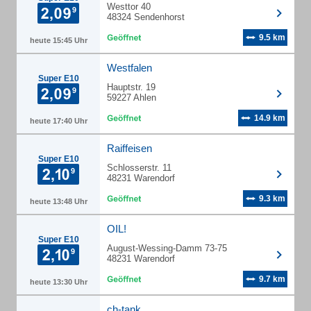
Westtor 40
48324 Sendenhorst
9.5 km
heute 15:45 Uhr
Westfalen
Super E10
Hauptstr. 19
59227 Ahlen
14.9 km
heute 17:40 Uhr
Raiffeisen
Super E10
Schlosserstr. 11
48231 Warendorf
9.3 km
heute 13:48 Uhr
OIL!
Super E10
August-Wessing-Damm 73-75
48231 Warendorf
9.7 km
heute 13:30 Uhr
ch-tank