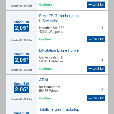
14.1 km
heute 09:06 Uhr
Freie TS Geilenberg Inh.
L.Steinbrink
Super E10
Horather Str. 252
42111 Wuppertal
14.2 km
heute 09:39 Uhr
bft-Station Elaine Funke
Super E10
Gahlenfeldstr. 1
58313 Herdecke
14.5 km
heute 09:15 Uhr
ARAL
Super E10
Im Hammertal 1
58456 Witten
14.5 km
heute 09:07 Uhr
TotalEnergies Truckstop
Super E10