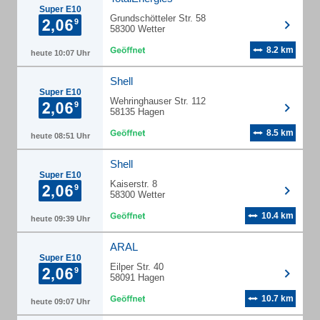
Super E10
Grundschötteler Str. 58
58300 Wetter
8.2 km
heute 10:07 Uhr
Shell
Super E10
Wehringhauser Str. 112
58135 Hagen
8.5 km
heute 08:51 Uhr
Shell
Super E10
Kaiserstr. 8
58300 Wetter
10.4 km
heute 09:39 Uhr
ARAL
Super E10
Eilper Str. 40
58091 Hagen
10.7 km
heute 09:07 Uhr