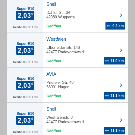
Shell
Super E10
Dahler Str. 34
42389 Wuppertal
9.3 km
heute 09:06 Uhr
Westfalen
Super E10
Elberfelder Str. 148
42477 Radevormwald
11.0 km
heute 05:05 Uhr
AVIA
Super E10
Prioreier Str. 48
58091 Hagen
11.1 km
heute 03:03 Uhr
Shell
Super E10
Westfalenstr. 8
42477 Radevormwald
11.1 km
heute 03:03 Uhr