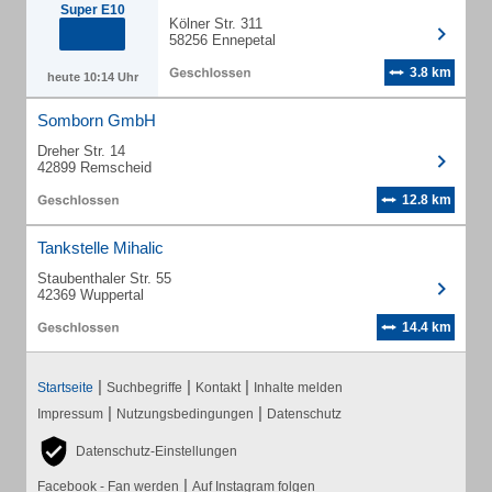
Super E10
Kölner Str. 311
58256 Ennepetal
3.8 km
heute 10:14 Uhr
Somborn GmbH
Dreher Str. 14
42899 Remscheid
12.8 km
Tankstelle Mihalic
Staubenthaler Str. 55
42369 Wuppertal
14.4 km
|
|
|
Startseite
Suchbegriffe
Kontakt
Inhalte melden
|
|
Impressum
Nutzungsbedingungen
Datenschutz
Datenschutz-Einstellungen
|
Facebook - Fan werden
Auf Instagram folgen