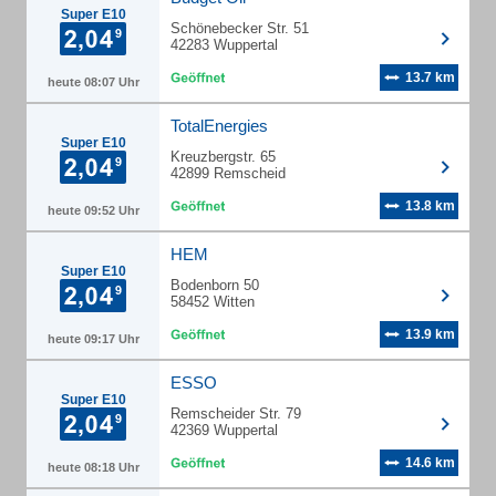
Super E10
Schönebecker Str. 51
42283 Wuppertal
13.7 km
heute 08:07 Uhr
TotalEnergies
Super E10
Kreuzbergstr. 65
42899 Remscheid
13.8 km
heute 09:52 Uhr
HEM
Super E10
Bodenborn 50
58452 Witten
13.9 km
heute 09:17 Uhr
ESSO
Super E10
Remscheider Str. 79
42369 Wuppertal
14.6 km
heute 08:18 Uhr