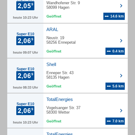
Wandhofener Str. 9
58099 Hagen
14.6 km
heute 10:23 Uhr
ARAL
Super E10
Neustr. 19
58256 Ennepetal
0.4 km
heute 09:07 Uhr
Shell
Super E10
Enneper Str. 43
58135 Hagen
5.6 km
heute 08:33 Uhr
TotalEnergies
Super E10
Vogelsanger Str. 37
58300 Wetter
7.0 km
heute 10:23 Uhr
TotalEnergies