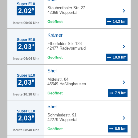
Super E10
Staubenthaler Str. 27
42369 Wuppertal
14.3 km
heute 09:06 Uhr
Krämer
Super E10
Elberfelder Str. 128
42477 Radevormwald
10.9 km
heute 04:04 Uhr
Shell
Super E10
Mittelstr. 84
45549 Haßlinghausen
7.9 km
heute 10:18 Uhr
Shell
Super E10
Schmiedestr. 91
42279 Wuppertal
8.5 km
heute 08:40 Uhr