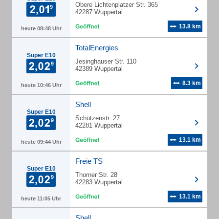
Obere Lichtenplatzer Str. 365
42287 Wuppertal
13.8 km
heute 08:48 Uhr
TotalEnergies
Super E10
Jesinghauser Str. 110
42389 Wuppertal
8.3 km
heute 10:46 Uhr
Shell
Super E10
Schützenstr. 27
42281 Wuppertal
13.1 km
heute 09:44 Uhr
Freie TS
Super E10
Thorner Str. 28
42283 Wuppertal
13.1 km
heute 11:05 Uhr
Shell