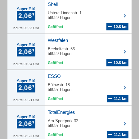
Shell
Super E10
Untere Lindenstr. 1
58089 Hagen
10.8 km
heute 06:33 Uhr
Westfalen
Super E10
Becheltestr. 56
58089 Hagen
10.8 km
heute 07:34 Uhr
ESSO
Super E10
Bülowstr. 18
58097 Hagen
11.1 km
heute 09:21 Uhr
TotalEnergies
Super E10
Am Sportpark 32
58097 Hagen
11.1 km
heute 08:22 Uhr