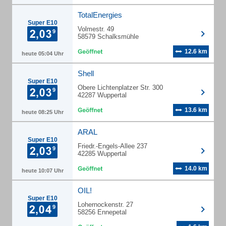
TotalEnergies
Super E10
Volmestr. 49
58579 Schalksmühle
12.6 km
heute 05:04 Uhr
Shell
Super E10
Obere Lichtenplatzer Str. 300
42287 Wuppertal
13.6 km
heute 08:25 Uhr
ARAL
Super E10
Friedr.-Engels-Allee 237
42285 Wuppertal
14.0 km
heute 10:07 Uhr
OIL!
Super E10
Lohernockenstr. 27
58256 Ennepetal