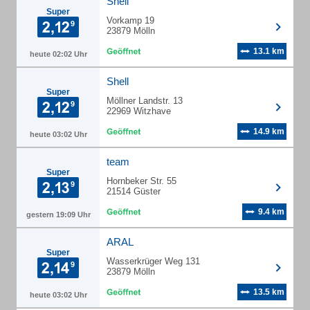
Shell
Super
Vorkamp 19
23879 Mölln
13.1 km
heute 02:02 Uhr
Shell
Super
Möllner Landstr. 13
22969 Witzhave
14.9 km
heute 03:02 Uhr
team
Super
Hornbeker Str. 55
21514 Güster
9.4 km
gestern 19:09 Uhr
ARAL
Super
Wasserkrüger Weg 131
23879 Mölln
13.5 km
heute 03:02 Uhr