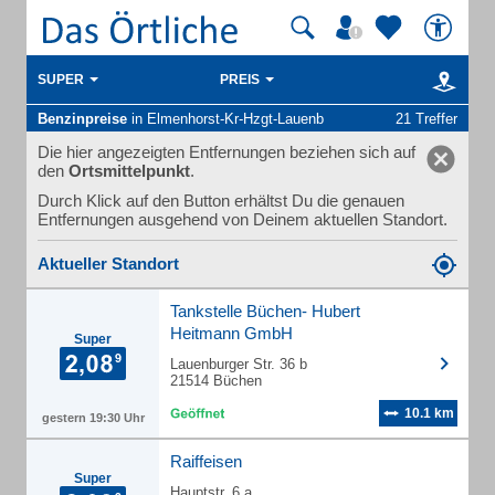
SUPER
PREIS
Benzinpreise
in Elmenhorst-Kr-Hzgt-Lauenb
21 Treffer
Die hier angezeigten Entfernungen beziehen sich auf
den
Ortsmittelpunkt
.
Durch Klick auf den Button erhältst Du die genauen
Entfernungen ausgehend von Deinem aktuellen Standort.
Aktueller Standort
Tankstelle Büchen- Hubert
Heitmann GmbH
Super
Lauenburger Str. 36 b
21514 Büchen
10.1 km
gestern 19:30 Uhr
Raiffeisen
Super
Hauptstr. 6 a