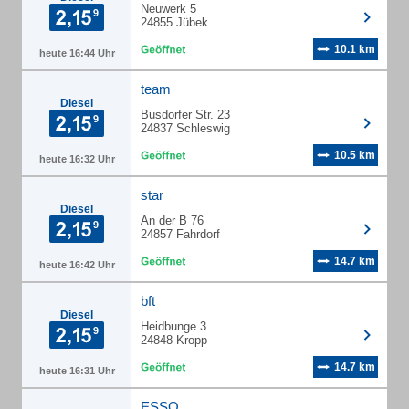
Neuwerk 5
24855 Jübek
10.1 km
heute 16:44 Uhr
team
Diesel
Busdorfer Str. 23
24837 Schleswig
10.5 km
heute 16:32 Uhr
star
Diesel
An der B 76
24857 Fahrdorf
14.7 km
heute 16:42 Uhr
bft
Diesel
Heidbunge 3
24848 Kropp
14.7 km
heute 16:31 Uhr
ESSO