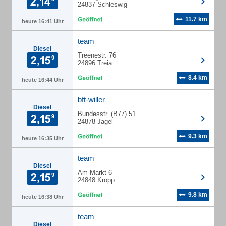
24837 Schleswig
11.7 km
heute 16:41 Uhr
team
Diesel
Treenestr. 76
24896 Treia
8.4 km
heute 16:44 Uhr
bft-willer
Diesel
Bundesstr. (B77) 51
24878 Jagel
9.3 km
heute 16:35 Uhr
team
Diesel
Am Markt 6
24848 Kropp
9.8 km
heute 16:38 Uhr
team
Diesel