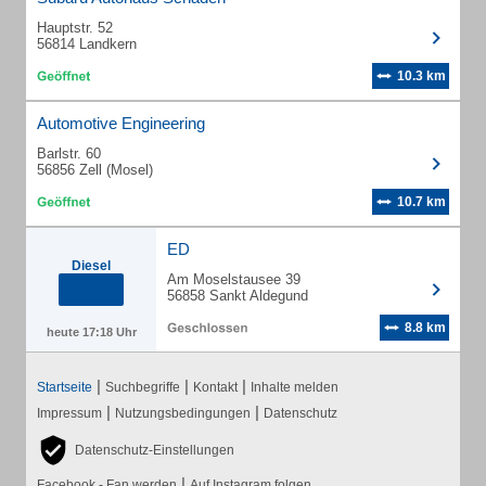
Hauptstr. 52
56814 Landkern
10.3 km
Automotive Engineering
Barlstr. 60
56856 Zell (Mosel)
10.7 km
ED
Diesel
Am Moselstausee 39
56858 Sankt Aldegund
8.8 km
heute 17:18 Uhr
|
|
|
Startseite
Suchbegriffe
Kontakt
Inhalte melden
|
|
Impressum
Nutzungsbedingungen
Datenschutz
Datenschutz-Einstellungen
|
Facebook - Fan werden
Auf Instagram folgen