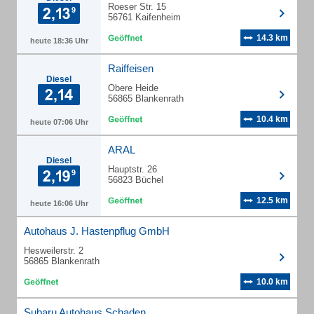
Roeser Str. 15
56761 Kaifenheim
14.3 km
heute 18:36 Uhr
Raiffeisen
Diesel
Obere Heide
56865 Blankenrath
10.4 km
heute 07:06 Uhr
ARAL
Diesel
Hauptstr. 26
56823 Büchel
12.5 km
heute 16:06 Uhr
Autohaus J. Hastenpflug GmbH
Hesweilerstr. 2
56865 Blankenrath
10.0 km
Subaru Autohaus Schaden