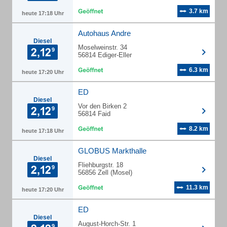
3.7 km
heute 17:18 Uhr
Autohaus Andre
Diesel
Moselweinstr. 34
56814 Ediger-Eller
6.3 km
heute 17:20 Uhr
ED
Diesel
Vor den Birken 2
56814 Faid
8.2 km
heute 17:18 Uhr
GLOBUS Markthalle
Diesel
Fliehburgstr. 18
56856 Zell (Mosel)
11.3 km
heute 17:20 Uhr
ED
Diesel
August-Horch-Str. 1