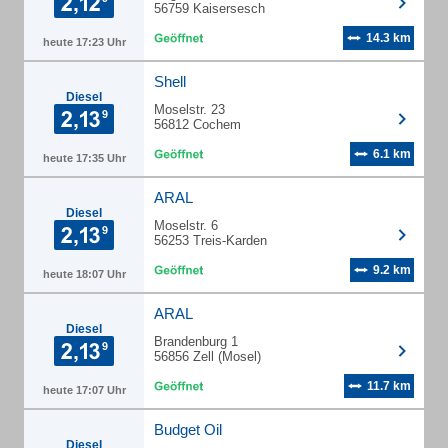
56759 Kaisersesch
14.3 km
heute 17:23 Uhr
Shell
Diesel
Moselstr. 23
56812 Cochem
6.1 km
heute 17:35 Uhr
ARAL
Diesel
Moselstr. 6
56253 Treis-Karden
9.2 km
heute 18:07 Uhr
ARAL
Diesel
Brandenburg 1
56856 Zell (Mosel)
11.7 km
heute 17:07 Uhr
Budget Oil
Diesel