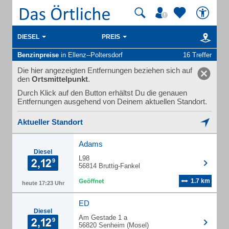
DIESEL
PREIS
Benzinpreise
in Ellenz--Poltersdorf
16 Treffer
Die hier angezeigten Entfernungen beziehen sich auf
den
Ortsmittelpunkt
.
Durch Klick auf den Button erhältst Du die genauen
Entfernungen ausgehend von Deinem aktuellen Standort.
Aktueller Standort
Adams
Diesel
L98
56814 Bruttig-Fankel
1.7 km
heute 17:23 Uhr
ED
Diesel
Am Gestade 1 a
56820 Senheim (Mosel)