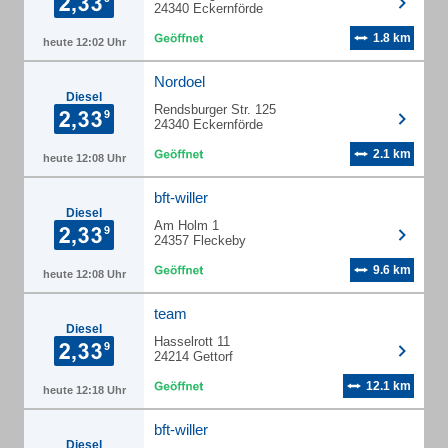
24340 Eckernförde
1.8 km
heute 12:02 Uhr
Nordoel
Diesel
Rendsburger Str. 125
24340 Eckernförde
2.1 km
heute 12:08 Uhr
bft-willer
Diesel
Am Holm 1
24357 Fleckeby
9.6 km
heute 12:08 Uhr
team
Diesel
Hasselrott 11
24214 Gettorf
12.1 km
heute 12:18 Uhr
bft-willer
Diesel