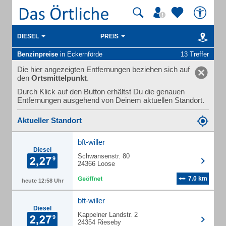
DIESEL
PREIS
Benzinpreise
in Eckernförde
13 Treffer
Die hier angezeigten Entfernungen beziehen sich auf
den
Ortsmittelpunkt
.
Durch Klick auf den Button erhältst Du die genauen
Entfernungen ausgehend von Deinem aktuellen Standort.
Aktueller Standort
bft-willer
Diesel
Schwansenstr. 80
24366 Loose
7.0 km
heute 12:58 Uhr
bft-willer
Diesel
Kappelner Landstr. 2
24354 Rieseby