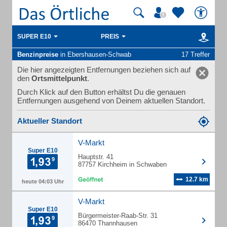
SUPER E10
PREIS
Benzinpreise
in Ebershausen-Schwab
17 Treffer
Die hier angezeigten Entfernungen beziehen sich auf
den
Ortsmittelpunkt
.
Durch Klick auf den Button erhältst Du die genauen
Entfernungen ausgehend von Deinem aktuellen Standort.
Aktueller Standort
V-Markt
Super E10
Hauptstr. 41
87757 Kirchheim in Schwaben
12.7 km
heute 04:03 Uhr
V-Markt
Super E10
Bürgermeister-Raab-Str. 31
86470 Thannhausen