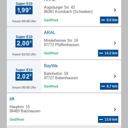
Super E10
Augsburger Str. 42
86381 Krumbach (Schwaben)
6.0 km
heute 09:06 Uhr
ARAL
Super E10
Mindelheimer Str. 19
87772 Pfaffenhausen
14.2 km
heute 02:02 Uhr
BayWa
Super E10
Bahnhofstr. 19
87727 Babenhausen
8.7 km
heute 05:05 Uhr
bft
Hauptstr. 15
86483 Balzhausen
13.6 km