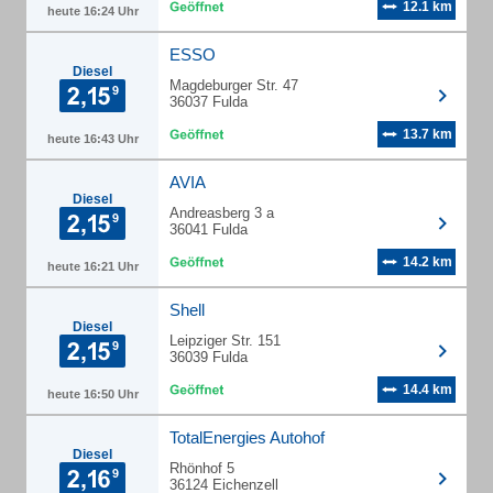
12.1 km
heute 16:24 Uhr
ESSO
Diesel
Magdeburger Str. 47
36037 Fulda
13.7 km
heute 16:43 Uhr
AVIA
Diesel
Andreasberg 3 a
36041 Fulda
14.2 km
heute 16:21 Uhr
Shell
Diesel
Leipziger Str. 151
36039 Fulda
14.4 km
heute 16:50 Uhr
TotalEnergies Autohof
Diesel
Rhönhof 5
36124 Eichenzell