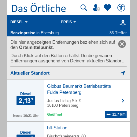
DIESEL
PREIS
Benzinpreise
in Ebersburg
36 Treffer
Die hier angezeigten Entfernungen beziehen sich auf
den
Ortsmittelpunkt
.
Durch Klick auf den Button erhältst Du die genauen
Entfernungen ausgehend von Deinem aktuellen Standort.
Aktueller Standort
Globus Baumarkt Betriebsstätte
Fulda Petersberg
Diesel
Justus-Liebig-Str. 9
36100 Petersberg
11.7 km
heute 16:21 Uhr
bft-Station
Diesel
Bischofsheimerstr. 80