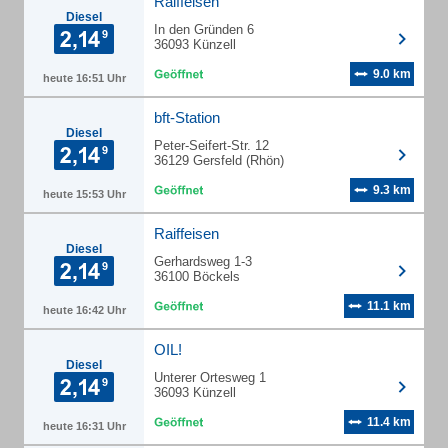
Raiffeisen
Diesel
In den Gründen 6
36093 Künzell
9.0 km
heute 16:51 Uhr
bft-Station
Diesel
Peter-Seifert-Str. 12
36129 Gersfeld (Rhön)
9.3 km
heute 15:53 Uhr
Raiffeisen
Diesel
Gerhardsweg 1-3
36100 Böckels
11.1 km
heute 16:42 Uhr
OIL!
Diesel
Unterer Ortesweg 1
36093 Künzell
11.4 km
heute 16:31 Uhr