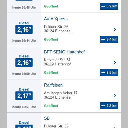
6.9 km
heute 16:48 Uhr
AVIA Xpress
Diesel
Fuldaer Str. 26
36124 Eichenzell
8.4 km
heute 16:44 Uhr
BFT SENG Hattenhof
Diesel
Kerzeller Str. 31
36119 Hattenhof
8.5 km
heute 16:50 Uhr
Raiffeisen
Diesel
Am langen Acker 17
36124 Eichenzell
6.2 km
heute 15:51 Uhr
SB
Diesel
Fuldaer Str. 32