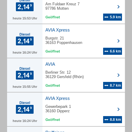
Diesel
Am Fuldaer Kreuz 7
97786 Motten
5.9 km
heute 15:53 Uhr
AVIA Xpress
Diesel
Burgstr. 21
36163 Poppenhausen
6.6 km
heute 16:24 Uhr
AVIA
Diesel
Berliner Str. 12
36129 Gersfeld (Rhön)
8.7 km
heute 15:55 Uhr
AVIA Xpress
Diesel
Gewerbepark 1
36160 Dipperz
8.8 km
heute 16:24 Uhr