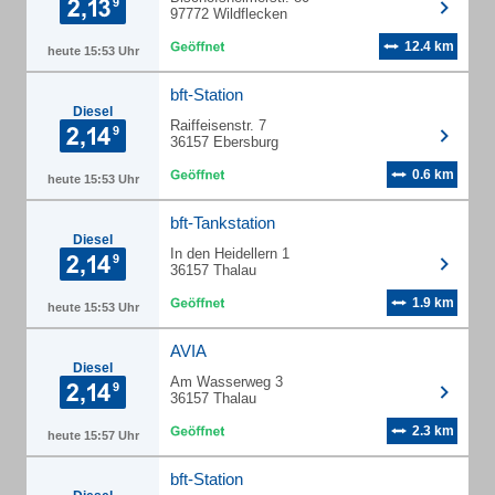
97772 Wildflecken
12.4 km
heute 15:53 Uhr
bft-Station
Diesel
Raiffeisenstr. 7
36157 Ebersburg
0.6 km
heute 15:53 Uhr
bft-Tankstation
Diesel
In den Heidellern 1
36157 Thalau
1.9 km
heute 15:53 Uhr
AVIA
Diesel
Am Wasserweg 3
36157 Thalau
2.3 km
heute 15:57 Uhr
bft-Station