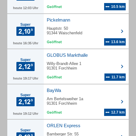
10.5 km
heute 12:03 Uhr
Pickelmann
Super
Hauptstr. 50
91344 Waischenfeld
13.6 km
heute 16:35 Uhr
GLOBUS Markthalle
Super
Willy-Brandt-Allee 1
91301 Forchheim
11.7 km
heute 19:17 Uhr
BayWa
Super
Am Bertelsweiher 1a
91301 Forchheim
12.7 km
heute 19:12 Uhr
ORLEN Express
Super
Bamberger Str. 55