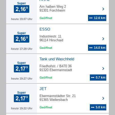
Super
Am halben Weg 2
91301 Forchheim
12.6 km
heute 19:07 Uhr
ESSO
Super
Industriestr. 11
96114 Hirschaid
14.0 km
heute 17:28 Uhr
Tank und Waschheld
Super
Friedhofstr. / B470 36
91320 Ebermannstadt
0.7 km
heute 19:27 Uhr
JET
Super
Ebermannstädter Str. 21
91365 Weilersbach
5.0 km
heute 19:22 Uhr