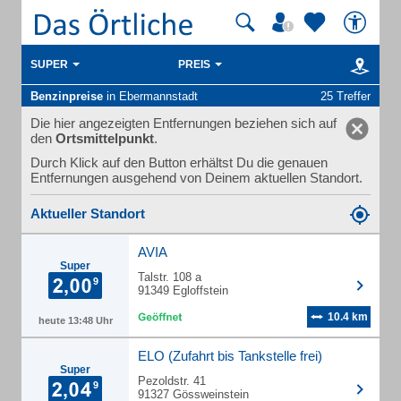
SUPER
PREIS
Benzinpreise
in Ebermannstadt
25 Treffer
Die hier angezeigten Entfernungen beziehen sich auf
den
Ortsmittelpunkt
.
Durch Klick auf den Button erhältst Du die genauen
Entfernungen ausgehend von Deinem aktuellen Standort.
Aktueller Standort
AVIA
Super
Talstr. 108 a
91349 Egloffstein
10.4 km
heute 13:48 Uhr
ELO (Zufahrt bis Tankstelle frei)
Super
Pezoldstr. 41
91327 Gössweinstein