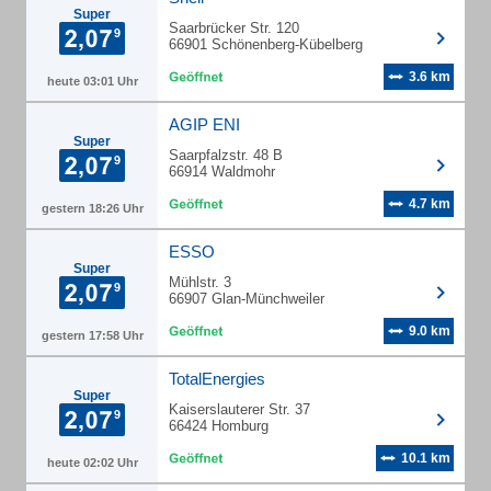
Super
Saarbrücker Str. 120
66901 Schönenberg-Kübelberg
3.6 km
heute 03:01 Uhr
AGIP ENI
Super
Saarpfalzstr. 48 B
66914 Waldmohr
4.7 km
gestern 18:26 Uhr
ESSO
Super
Mühlstr. 3
66907 Glan-Münchweiler
9.0 km
gestern 17:58 Uhr
TotalEnergies
Super
Kaiserslauterer Str. 37
66424 Homburg
10.1 km
heute 02:02 Uhr