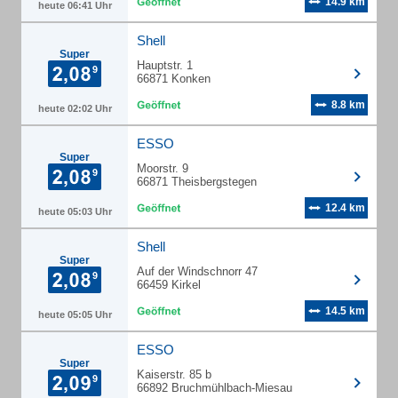
14.9 km
heute 06:41 Uhr
Shell
Super
Hauptstr. 1
66871 Konken
8.8 km
heute 02:02 Uhr
ESSO
Super
Moorstr. 9
66871 Theisbergstegen
12.4 km
heute 05:03 Uhr
Shell
Super
Auf der Windschnorr 47
66459 Kirkel
14.5 km
heute 05:05 Uhr
ESSO
Super
Kaiserstr. 85 b
66892 Bruchmühlbach-Miesau