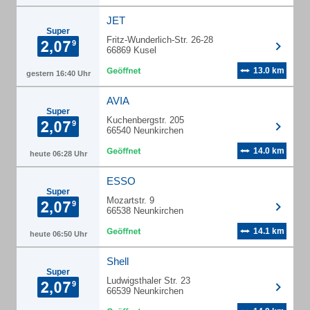
JET
Super
Fritz-Wunderlich-Str. 26-28
66869 Kusel
13.0 km
gestern 16:40 Uhr
AVIA
Super
Kuchenbergstr. 205
66540 Neunkirchen
14.0 km
heute 06:28 Uhr
ESSO
Super
Mozartstr. 9
66538 Neunkirchen
14.1 km
heute 06:50 Uhr
Shell
Super
Ludwigsthaler Str. 23
66539 Neunkirchen