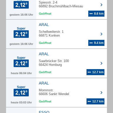
Spiesstr. 2-4
66892 Bruchmühlbach-Miesau
8.6 km
gestern 16:06 Uhr
ARAL
Super
Schellweilerstr. 1
66871 Konken
9.4 km
gestern 16:06 Uhr
ARAL
Super
Saarbrücker Str. 100
66424 Homburg
12.7 km
heute 06:04 Uhr
ARAL
Super
Mommstr.
66606 Sankt Wendel
12.7 km
heute 03:03 Uhr
ESSO