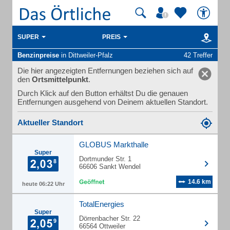
SUPER
PREIS
Benzinpreise
in Dittweiler-Pfalz
42 Treffer
Die hier angezeigten Entfernungen beziehen sich auf
den
Ortsmittelpunkt
.
Durch Klick auf den Button erhältst Du die genauen
Entfernungen ausgehend von Deinem aktuellen Standort.
Aktueller Standort
GLOBUS Markthalle
Super
Dortmunder Str. 1
66606 Sankt Wendel
14.6 km
heute 06:22 Uhr
TotalEnergies
Super
Dörrenbacher Str. 22
66564 Ottweiler