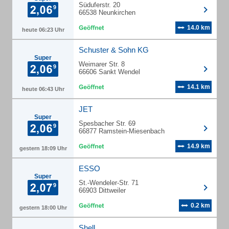
Süduferstr. 20
66538 Neunkirchen
14.0 km
heute 06:23 Uhr
Schuster & Sohn KG
Super
Weimarer Str. 8
66606 Sankt Wendel
14.1 km
heute 06:43 Uhr
JET
Super
Spesbacher Str. 69
66877 Ramstein-Miesenbach
14.9 km
gestern 18:09 Uhr
ESSO
Super
St.-Wendeler-Str. 71
66903 Dittweiler
0.2 km
gestern 18:00 Uhr
Shell