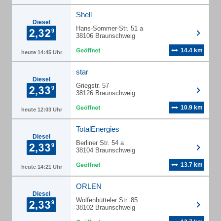
Shell
Diesel
Hans-Sommer-Str. 51 a
38106 Braunschweig
14.4 km
heute 14:45 Uhr
star
Diesel
Griegstr. 57
38126 Braunschweig
10.9 km
heute 12:03 Uhr
TotalEnergies
Diesel
Berliner Str. 54 a
38104 Braunschweig
13.7 km
heute 14:21 Uhr
ORLEN
Diesel
Wolfenbütteler Str. 85
38102 Braunschweig