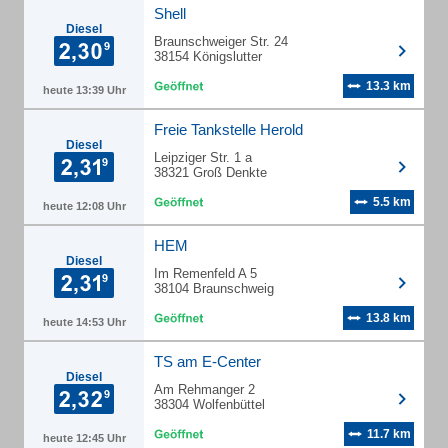
Shell
Diesel
Braunschweiger Str. 24
38154 Königslutter
13.3 km
heute 13:39 Uhr
Freie Tankstelle Herold
Diesel
Leipziger Str. 1 a
38321 Groß Denkte
5.5 km
heute 12:08 Uhr
HEM
Diesel
Im Remenfeld A 5
38104 Braunschweig
13.8 km
heute 14:53 Uhr
TS am E-Center
Diesel
Am Rehmanger 2
38304 Wolfenbüttel
11.7 km
heute 12:45 Uhr