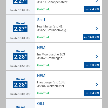
38170 Schöppenstedt
7.4 km
heute 15:07 Uhr
Shell
Diesel
Frankfurter Str. 41
38122 Braunschweig
14.0 km
heute 15:01 Uhr
HEM
Diesel
Im Moorbusche 103
38162 Cremlingen
9.0 km
heute 14:58 Uhr
HEM
Diesel
Harzburger Str. 18 b
38304 Wolfenbüttel
9.4 km
heute 15:03 Uhr
OIL!
Diesel