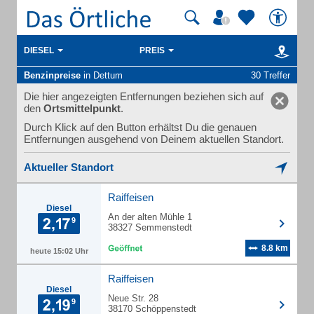
DIESEL
PREIS
Benzinpreise
in Dettum
30 Treffer
Die hier angezeigten Entfernungen beziehen sich auf
den
Ortsmittelpunkt
.
Durch Klick auf den Button erhältst Du die genauen
Entfernungen ausgehend von Deinem aktuellen Standort.
Aktueller Standort
Raiffeisen
Diesel
An der alten Mühle 1
38327 Semmenstedt
8.8 km
heute 15:02 Uhr
Raiffeisen
Diesel
Neue Str. 28
38170 Schöppenstedt