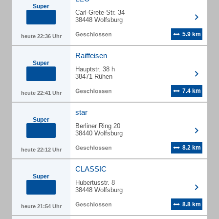
Super
Carl-Grete-Str. 34
38448 Wolfsburg
5.9 km
heute 22:36 Uhr
Raiffeisen
Super
Hauptstr. 38 h
38471 Rühen
7.4 km
heute 22:41 Uhr
star
Super
Berliner Ring 20
38440 Wolfsburg
8.2 km
heute 22:12 Uhr
CLASSIC
Super
Hubertusstr. 8
38448 Wolfsburg
8.8 km
heute 21:54 Uhr