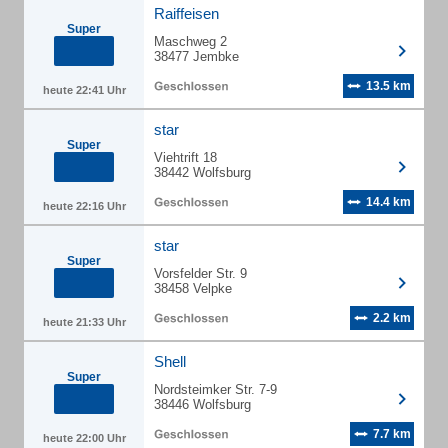
Raiffeisen
Super
Maschweg 2
38477 Jembke
13.5 km
heute 22:41 Uhr
star
Super
Viehtrift 18
38442 Wolfsburg
14.4 km
heute 22:16 Uhr
star
Super
Vorsfelder Str. 9
38458 Velpke
2.2 km
heute 21:33 Uhr
Shell
Super
Nordsteimker Str. 7-9
38446 Wolfsburg
7.7 km
heute 22:00 Uhr