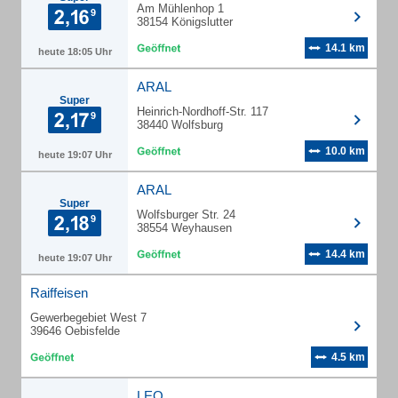
Am Mühlenhop 1
38154 Königslutter
14.1 km
heute 18:05 Uhr
ARAL
Super
Heinrich-Nordhoff-Str. 117
38440 Wolfsburg
10.0 km
heute 19:07 Uhr
ARAL
Super
Wolfsburger Str. 24
38554 Weyhausen
14.4 km
heute 19:07 Uhr
Raiffeisen
Gewerbegebiet West 7
39646 Oebisfelde
4.5 km
LEO