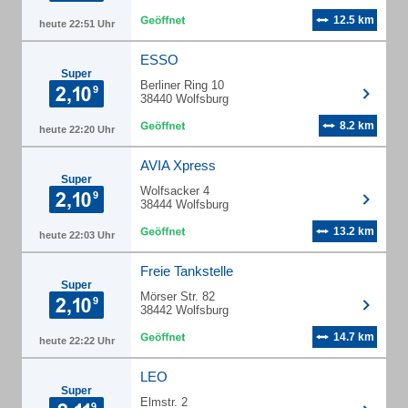
12.5 km
heute 22:51 Uhr
ESSO
Super
Berliner Ring 10
38440 Wolfsburg
8.2 km
heute 22:20 Uhr
AVIA Xpress
Super
Wolfsacker 4
38444 Wolfsburg
13.2 km
heute 22:03 Uhr
Freie Tankstelle
Super
Mörser Str. 82
38442 Wolfsburg
14.7 km
heute 22:22 Uhr
LEO
Super
Elmstr. 2