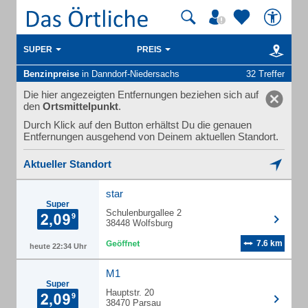
SUPER
PREIS
Benzinpreise
in Danndorf-Niedersachs
32 Treffer
Die hier angezeigten Entfernungen beziehen sich auf
den
Ortsmittelpunkt
.
Durch Klick auf den Button erhältst Du die genauen
Entfernungen ausgehend von Deinem aktuellen Standort.
Aktueller Standort
star
Super
Schulenburgallee 2
38448 Wolfsburg
7.6 km
heute 22:34 Uhr
M1
Super
Hauptstr. 20
38470 Parsau