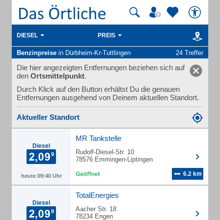
DIESEL
PREIS
Benzinpreise
in Dürbheim-Kr-Tuttlingen
24 Treffer
Die hier angezeigten Entfernungen beziehen sich auf
den
Ortsmittelpunkt
.
Durch Klick auf den Button erhältst Du die genauen
Entfernungen ausgehend von Deinem aktuellen Standort.
Aktueller Standort
MR Tankstelle
Diesel
Rudolf-Diesel-Str. 10
78576 Emmingen-Liptingen
6.2 km
heute 09:40 Uhr
TotalEnergies
Diesel
Aacher Str. 18
78234 Engen