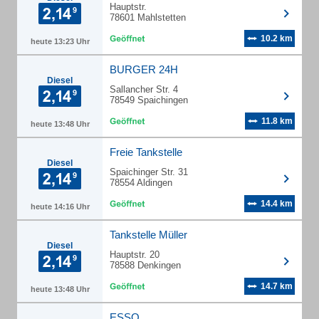
Hauptstr.
78601 Mahlstetten
10.2 km
heute 13:23 Uhr
BURGER 24H
Diesel
Sallancher Str. 4
78549 Spaichingen
11.8 km
heute 13:48 Uhr
Freie Tankstelle
Diesel
Spaichinger Str. 31
78554 Aldingen
14.4 km
heute 14:16 Uhr
Tankstelle Müller
Diesel
Hauptstr. 20
78588 Denkingen
14.7 km
heute 13:48 Uhr
ESSO