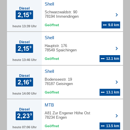
Shell
Diesel
Schwarzwaldstr. 90
78194 Immendingen
9.0 km
heute 13:39 Uhr
Shell
Diesel
Hauptstr. 176
78549 Spaichingen
12.1 km
heute 13:46 Uhr
Shell
Diesel
Bodenseestr. 19
78187 Geisingen
13.1 km
heute 14:00 Uhr
MTB
Diesel
A81 Zur Engener Höhe Ost
78234 Engen
13.5 km
heute 07:06 Uhr