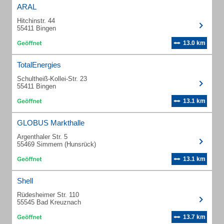
ARAL
Hitchinstr. 44
55411 Bingen
13.0 km
TotalEnergies
Schultheiß-Kollei-Str. 23
55411 Bingen
13.1 km
GLOBUS Markthalle
Argenthaler Str. 5
55469 Simmern (Hunsrück)
13.1 km
Shell
Rüdesheimer Str. 110
55545 Bad Kreuznach
13.7 km