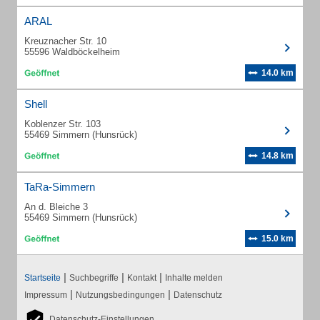
ARAL
Kreuznacher Str. 10
55596 Waldböckelheim
14.0 km
Shell
Koblenzer Str. 103
55469 Simmern (Hunsrück)
14.8 km
TaRa-Simmern
An d. Bleiche 3
55469 Simmern (Hunsrück)
15.0 km
|
|
|
Startseite
Suchbegriffe
Kontakt
Inhalte melden
|
|
Impressum
Nutzungsbedingungen
Datenschutz
Datenschutz-Einstellungen