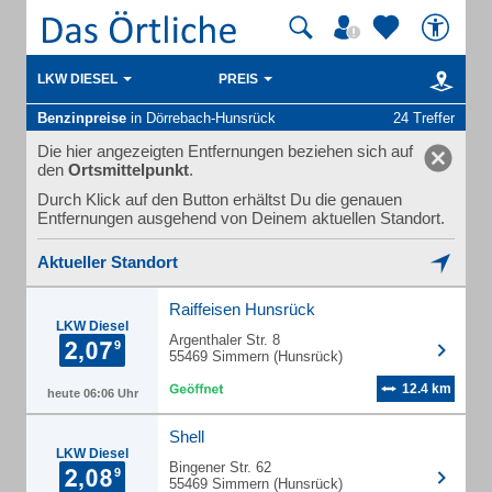
LKW DIESEL
PREIS
Benzinpreise
in Dörrebach-Hunsrück
24 Treffer
Die hier angezeigten Entfernungen beziehen sich auf
den
Ortsmittelpunkt
.
Durch Klick auf den Button erhältst Du die genauen
Entfernungen ausgehend von Deinem aktuellen Standort.
Aktueller Standort
Raiffeisen Hunsrück
LKW Diesel
Argenthaler Str. 8
55469 Simmern (Hunsrück)
12.4 km
heute 06:06 Uhr
Shell
LKW Diesel
Bingener Str. 62
55469 Simmern (Hunsrück)