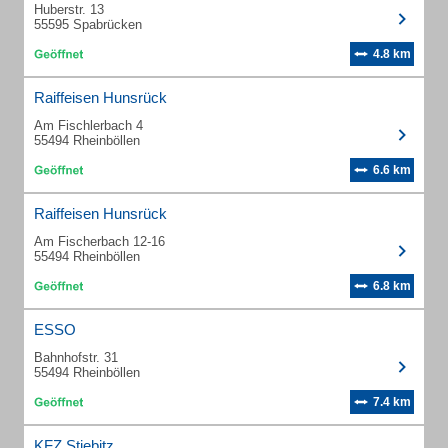
Huberstr. 13
55595 Spabrücken
4.8 km
Raiffeisen Hunsrück
Am Fischlerbach 4
55494 Rheinböllen
6.6 km
Raiffeisen Hunsrück
Am Fischerbach 12-16
55494 Rheinböllen
6.8 km
ESSO
Bahnhofstr. 31
55494 Rheinböllen
7.4 km
KFZ Stiebitz