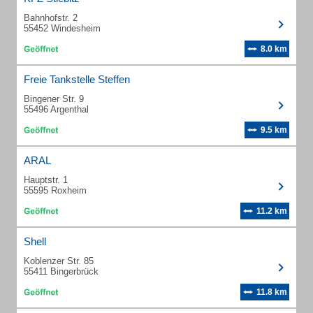
Bahnhofstr. 2
55452 Windesheim
8.0 km
Freie Tankstelle Steffen
Bingener Str. 9
55496 Argenthal
9.5 km
ARAL
Hauptstr. 1
55595 Roxheim
11.2 km
Shell
Koblenzer Str. 85
55411 Bingerbrück
11.8 km