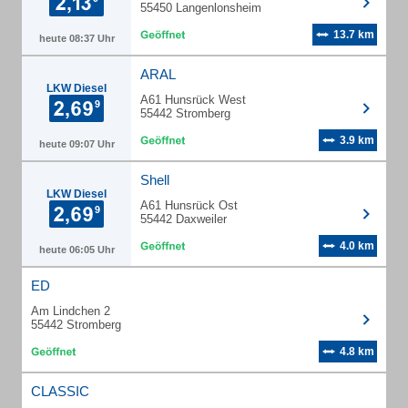
55450 Langenlonsheim
13.7 km
heute 08:37 Uhr
ARAL
LKW Diesel
A61 Hunsrück West
55442 Stromberg
3.9 km
heute 09:07 Uhr
Shell
LKW Diesel
A61 Hunsrück Ost
55442 Daxweiler
4.0 km
heute 06:05 Uhr
ED
Am Lindchen 2
55442 Stromberg
4.8 km
CLASSIC