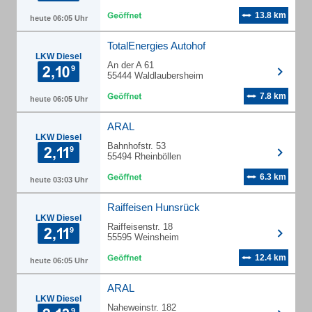
13.8 km
heute 06:05 Uhr
TotalEnergies Autohof
LKW Diesel
An der A 61
55444 Waldlaubersheim
7.8 km
heute 06:05 Uhr
ARAL
LKW Diesel
Bahnhofstr. 53
55494 Rheinböllen
6.3 km
heute 03:03 Uhr
Raiffeisen Hunsrück
LKW Diesel
Raiffeisenstr. 18
55595 Weinsheim
12.4 km
heute 06:05 Uhr
ARAL
LKW Diesel
Naheweinstr. 182