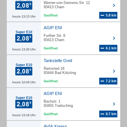
Werner-von-Siemens-Str. 12
93413 Cham
5.8 km
heute 13:13 Uhr
AGIP ENI
Super E10
Further Str. 8
93413 Cham
6.1 km
heute 13:20 Uhr
Tankstelle Greil
Super E10
Ramsried 18
93444 Bad Kötzting
7.2 km
heute 12:04 Uhr
AGIP ENI
Super E10
Bachstr. 1
93455 Traitsching
8.7 km
heute 13:16 Uhr
AVIA Xpress