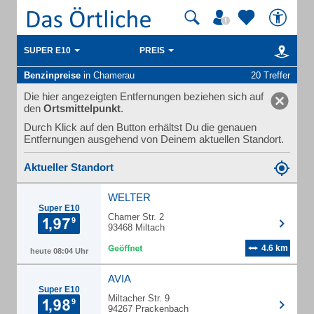
SUPER E10
PREIS
Benzinpreise
in Chamerau
20 Treffer
Die hier angezeigten Entfernungen beziehen sich auf
den
Ortsmittelpunkt
.
Durch Klick auf den Button erhältst Du die genauen
Entfernungen ausgehend von Deinem aktuellen Standort.
Aktueller Standort
WELTER
Super E10
Chamer Str. 2
93468 Miltach
4.6 km
heute 08:04 Uhr
AVIA
Super E10
Miltacher Str. 9
94267 Prackenbach