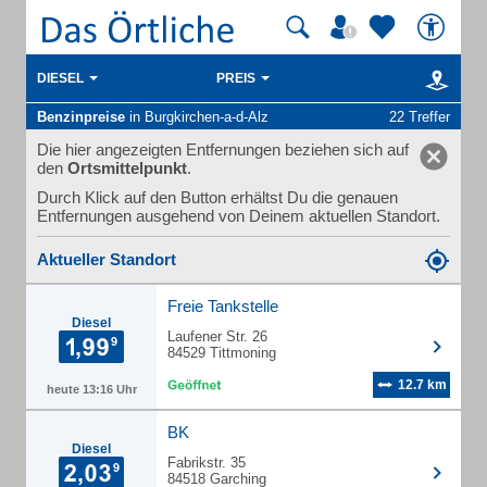
DIESEL
PREIS
Benzinpreise
in Burgkirchen-a-d-Alz
22 Treffer
Die hier angezeigten Entfernungen beziehen sich auf
den
Ortsmittelpunkt
.
Durch Klick auf den Button erhältst Du die genauen
Entfernungen ausgehend von Deinem aktuellen Standort.
Aktueller Standort
Freie Tankstelle
Diesel
Laufener Str. 26
84529 Tittmoning
12.7 km
heute 13:16 Uhr
BK
Diesel
Fabrikstr. 35
84518 Garching