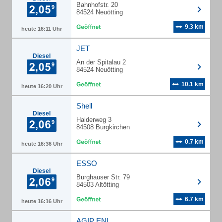
Bahnhofstr. 20
84524 Neuötting
9.3 km
heute 16:11 Uhr
JET
Diesel
An der Spitalau 2
84524 Neuötting
10.1 km
heute 16:20 Uhr
Shell
Diesel
Haiderweg 3
84508 Burgkirchen
0.7 km
heute 16:36 Uhr
ESSO
Diesel
Burghauser Str. 79
84503 Altötting
6.7 km
heute 16:16 Uhr
AGIP ENI