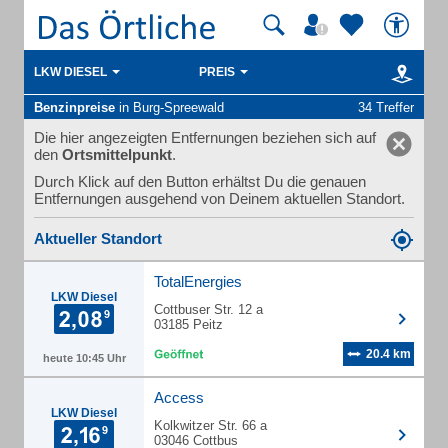
LKW DIESEL
PREIS
Benzinpreise
in Burg-Spreewald
34 Treffer
Die hier angezeigten Entfernungen beziehen sich auf
den
Ortsmittelpunkt
.
Durch Klick auf den Button erhältst Du die genauen
Entfernungen ausgehend von Deinem aktuellen Standort.
Aktueller Standort
TotalEnergies
LKW Diesel
Cottbuser Str. 12 a
03185 Peitz
20.4 km
heute 10:45 Uhr
Access
LKW Diesel
Kolkwitzer Str. 66 a
03046 Cottbus