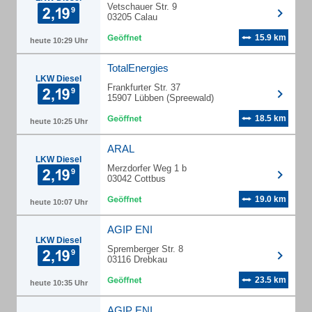
Vetschauer Str. 9
03205 Calau
15.9 km
heute 10:29 Uhr
TotalEnergies
LKW Diesel
Frankfurter Str. 37
15907 Lübben (Spreewald)
18.5 km
heute 10:25 Uhr
ARAL
LKW Diesel
Merzdorfer Weg 1 b
03042 Cottbus
19.0 km
heute 10:07 Uhr
AGIP ENI
LKW Diesel
Spremberger Str. 8
03116 Drebkau
23.5 km
heute 10:35 Uhr
AGIP ENI