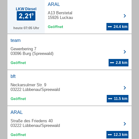
ARAL
LKW Diesel
A13 Berstetal
15926 Luckau
24.4 km
heute 07:05 Uhr
team
Gewerbering 7
03096 Burg (Spreewald)
2.8 km
bft
Neckarsulmer Str. 9
03222 Lübbenau/Spreewald
11.5 km
ARAL
Straße des Friedens 40
03222 Lübbenau/Spreewald
12.3 km