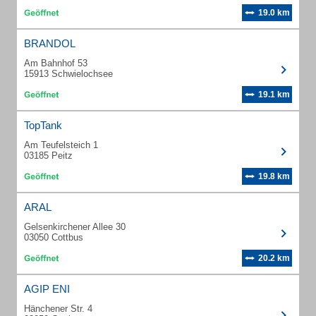
19.0 km
BRANDOL
Am Bahnhof 53
15913 Schwielochsee
19.1 km
TopTank
Am Teufelsteich 1
03185 Peitz
19.8 km
ARAL
Gelsenkirchener Allee 30
03050 Cottbus
20.2 km
AGIP ENI
Hänchener Str. 4