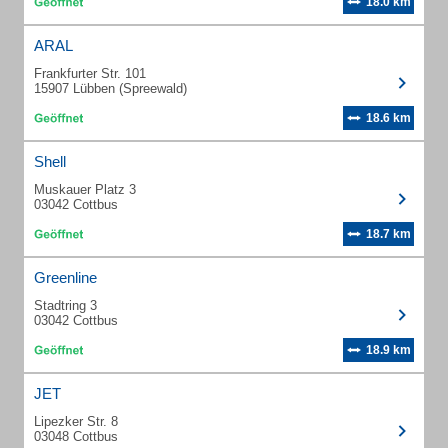
18.0 km
ARAL
Frankfurter Str. 101
15907 Lübben (Spreewald)
18.6 km
Shell
Muskauer Platz 3
03042 Cottbus
18.7 km
Greenline
Stadtring 3
03042 Cottbus
18.9 km
JET
Lipezker Str. 8
03048 Cottbus