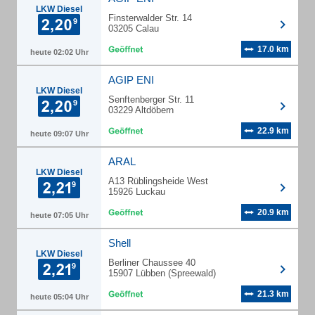
LKW Diesel
Finsterwalder Str. 14
03205 Calau
17.0 km
heute 02:02 Uhr
AGIP ENI
LKW Diesel
Senftenberger Str. 11
03229 Altdöbern
22.9 km
heute 09:07 Uhr
ARAL
LKW Diesel
A13 Rüblingsheide West
15926 Luckau
20.9 km
heute 07:05 Uhr
Shell
LKW Diesel
Berliner Chaussee 40
15907 Lübben (Spreewald)
21.3 km
heute 05:04 Uhr