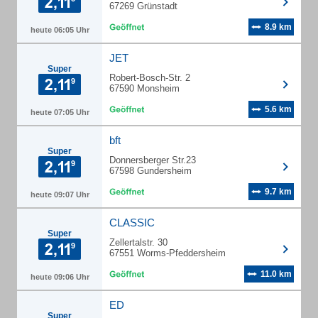
67269 Grünstadt
8.9 km
heute 06:05 Uhr
JET
Super
Robert-Bosch-Str. 2
67590 Monsheim
5.6 km
heute 07:05 Uhr
bft
Super
Donnersberger Str.23
67598 Gundersheim
9.7 km
heute 09:07 Uhr
CLASSIC
Super
Zellertalstr. 30
67551 Worms-Pfeddersheim
11.0 km
heute 09:06 Uhr
ED
Super