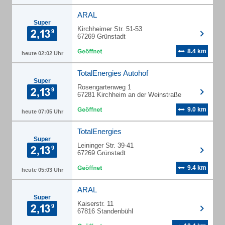
ARAL
Super
Kirchheimer Str. 51-53
67269 Grünstadt
8.4 km
heute 02:02 Uhr
TotalEnergies Autohof
Super
Rosengartenweg 1
67281 Kirchheim an der Weinstraße
9.0 km
heute 07:05 Uhr
TotalEnergies
Super
Leininger Str. 39-41
67269 Grünstadt
9.4 km
heute 05:03 Uhr
ARAL
Super
Kaiserstr. 11
67816 Standenbühl