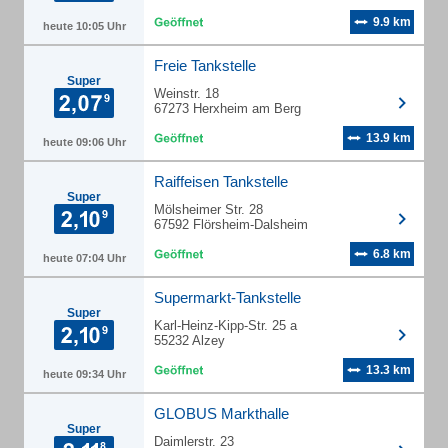
9.9 km
heute 10:05 Uhr
Freie Tankstelle
Super
Weinstr. 18
67273 Herxheim am Berg
13.9 km
heute 09:06 Uhr
Raiffeisen Tankstelle
Super
Mölsheimer Str. 28
67592 Flörsheim-Dalsheim
6.8 km
heute 07:04 Uhr
Supermarkt-Tankstelle
Super
Karl-Heinz-Kipp-Str. 25 a
55232 Alzey
13.3 km
heute 09:34 Uhr
GLOBUS Markthalle
Super
Daimlerstr. 23