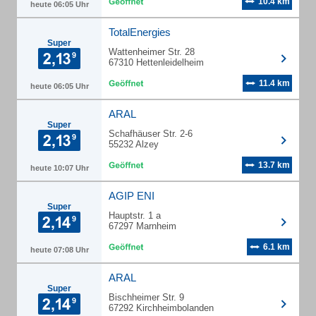
10.4 km
heute 06:05 Uhr
TotalEnergies
Super
Wattenheimer Str. 28
67310 Hettenleidelheim
11.4 km
heute 06:05 Uhr
ARAL
Super
Schafhäuser Str. 2-6
55232 Alzey
13.7 km
heute 10:07 Uhr
AGIP ENI
Super
Hauptstr. 1 a
67297 Marnheim
6.1 km
heute 07:08 Uhr
ARAL
Super
Bischheimer Str. 9
67292 Kirchheimbolanden