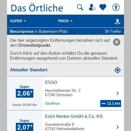
SUPER
PREIS
Benzinpreise
in Bubenheim-Pfalz
34 Treffer
Die hier angezeigten Entfernungen beziehen sich auf
den
Ortsmittelpunkt
.
Durch Klick auf den Button erhältst Du die genauen
Entfernungen ausgehend von Deinem aktuellen Standort.
Aktueller Standort
ESSO
Super
Heuchelheimer Str. 2
67246 Dirmstein
12.1 km
heute 10:38 Uhr
Erich Menke GmbH & Co. KG
Super
Gaswerkstraße 8
67310 Hettenleidelheim