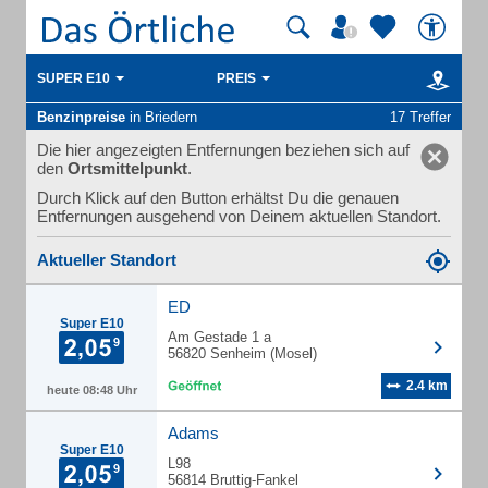
SUPER E10
PREIS
Benzinpreise
in Briedern
17 Treffer
Die hier angezeigten Entfernungen beziehen sich auf
den
Ortsmittelpunkt
.
Durch Klick auf den Button erhältst Du die genauen
Entfernungen ausgehend von Deinem aktuellen Standort.
Aktueller Standort
ED
Super E10
Am Gestade 1 a
56820 Senheim (Mosel)
2.4 km
heute 08:48 Uhr
Adams
Super E10
L98
56814 Bruttig-Fankel