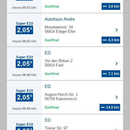
3.0 km
heute 08:53 Uhr
Autohaus Andre
Super E10
Moselweinstr. 34
56814 Ediger-Eller
4.3 km
heute 08:55 Uhr
ED
Super E10
Vor den Birken 2
56814 Faid
7.1 km
heute 08:48 Uhr
ED
Super E10
August-Horch-Str. 1
56759 Kaisersesch
14.5 km
heute 08:48 Uhr
ED
Super E10
Trierer Str. 97