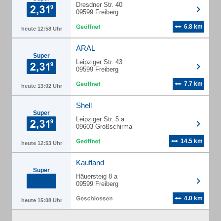
Dresdner Str. 40
09599 Freiberg
6.8 km
heute 12:58 Uhr
ARAL
Super
Leipziger Str. 43
09599 Freiberg
7.7 km
heute 13:02 Uhr
Shell
Super
Leipziger Str. 5 a
09603 Großschirma
14.5 km
heute 12:53 Uhr
Kaufland
Super
Häuersteig 8 a
09599 Freiberg
4.0 km
heute 15:08 Uhr