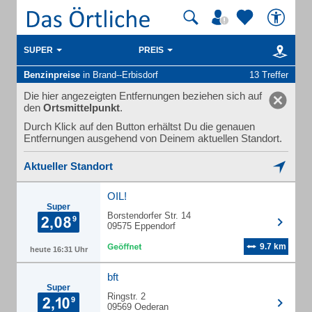
SUPER
PREIS
Benzinpreise
in Brand--Erbisdorf
13 Treffer
Die hier angezeigten Entfernungen beziehen sich auf
den
Ortsmittelpunkt
.
Durch Klick auf den Button erhältst Du die genauen
Entfernungen ausgehend von Deinem aktuellen Standort.
Aktueller Standort
OIL!
Super
Borstendorfer Str. 14
09575 Eppendorf
9.7 km
heute 16:31 Uhr
bft
Super
Ringstr. 2
09569 Oederan