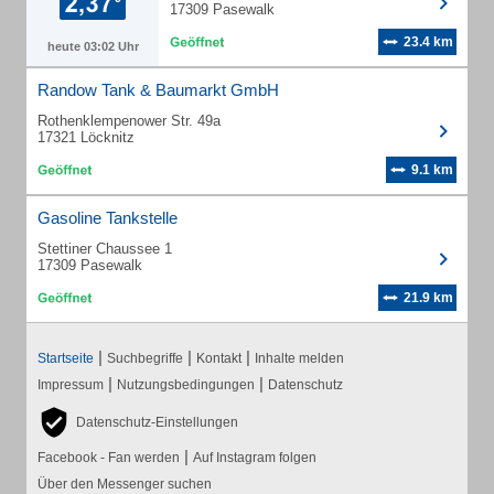
17309 Pasewalk
23.4 km
heute 03:02 Uhr
Randow Tank & Baumarkt GmbH
Rothenklempenower Str. 49a
17321 Löcknitz
9.1 km
Gasoline Tankstelle
Stettiner Chaussee 1
17309 Pasewalk
21.9 km
|
|
|
Startseite
Suchbegriffe
Kontakt
Inhalte melden
|
|
Impressum
Nutzungsbedingungen
Datenschutz
Datenschutz-Einstellungen
|
Facebook - Fan werden
Auf Instagram folgen
Über den Messenger suchen