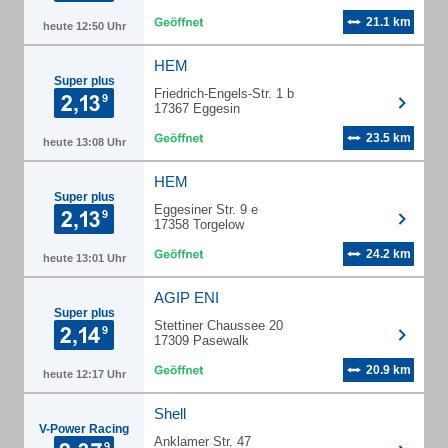
21.1 km
heute 12:50 Uhr
HEM
Super plus
Friedrich-Engels-Str. 1 b
17367 Eggesin
23.5 km
heute 13:08 Uhr
HEM
Super plus
Eggesiner Str. 9 e
17358 Torgelow
24.2 km
heute 13:01 Uhr
AGIP ENI
Super plus
Stettiner Chaussee 20
17309 Pasewalk
20.9 km
heute 12:17 Uhr
Shell
V-Power Racing
Anklamer Str. 47