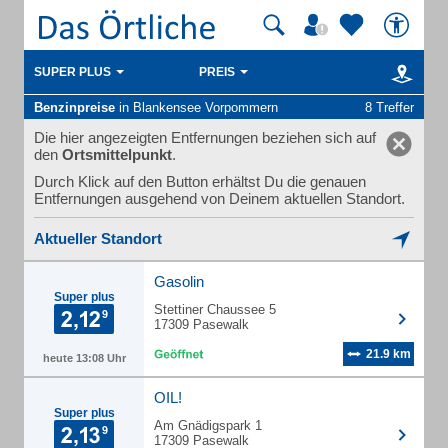
SUPER PLUS
PREIS
Benzinpreise
in Blankensee Vorpommern
8 Treffer
Die hier angezeigten Entfernungen beziehen sich auf
den
Ortsmittelpunkt
.
Durch Klick auf den Button erhältst Du die genauen
Entfernungen ausgehend von Deinem aktuellen Standort.
Aktueller Standort
Gasolin
Super plus
Stettiner Chaussee 5
17309 Pasewalk
21.9 km
heute 13:08 Uhr
OIL!
Super plus
Am Gnädigspark 1
17309 Pasewalk