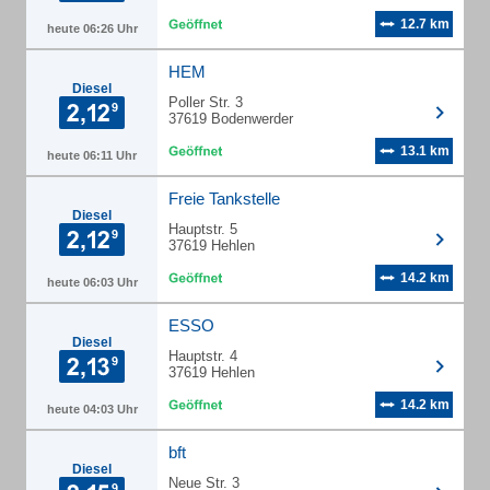
12.7 km
heute 06:26 Uhr
HEM
Diesel
Poller Str. 3
37619 Bodenwerder
13.1 km
heute 06:11 Uhr
Freie Tankstelle
Diesel
Hauptstr. 5
37619 Hehlen
14.2 km
heute 06:03 Uhr
ESSO
Diesel
Hauptstr. 4
37619 Hehlen
14.2 km
heute 04:03 Uhr
bft
Diesel
Neue Str. 3