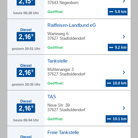
37643 Negenborn
5.9 km
heute 06:28 Uhr
Raiffeisen-Landbund eG
Diesel
Warteweg 6
37627 Stadtoldendorf
9.2 km
gestern 20:51 Uhr
Tankstelle
Diesel
Mühlenanger 3
37627 Stadtoldendorf
10.0 km
gestern 20:35 Uhr
TAS
Diesel
Neue Str. 39
37627 Stadtoldendorf
10.1 km
heute 06:04 Uhr
Freie Tankstelle
Diesel