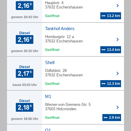
Hauptstr. 4
37632 Eschershausen
13.2 km
gestern 20:43 Uhr
Tankhof Anders
Diesel
Homburgstr. 12 a
37632 Eschershausen
13.4 km
gestern 20:32 Uhr
Shell
Diesel
Odfeldstr. 28
37632 Eschershausen
12.3 km
heute 03:03 Uhr
M1
Diesel
Werner-von-Siemens-Str. 5
37603 Holzminden
2.9 km
gestern 18:06 Uhr
Q1