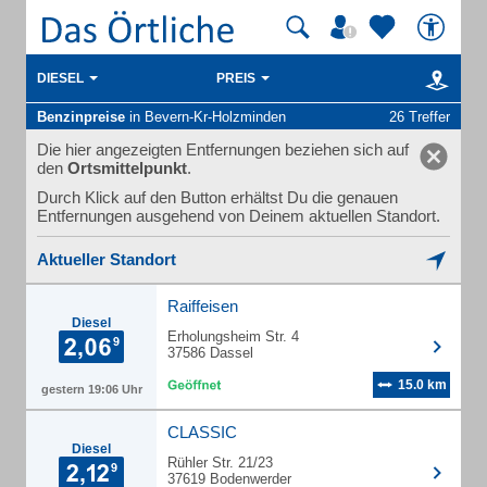
DIESEL
PREIS
Benzinpreise
in Bevern-Kr-Holzminden
26 Treffer
Die hier angezeigten Entfernungen beziehen sich auf
den
Ortsmittelpunkt
.
Durch Klick auf den Button erhältst Du die genauen
Entfernungen ausgehend von Deinem aktuellen Standort.
Aktueller Standort
Raiffeisen
Diesel
Erholungsheim Str. 4
37586 Dassel
15.0 km
gestern 19:06 Uhr
CLASSIC
Diesel
Rühler Str. 21/23
37619 Bodenwerder