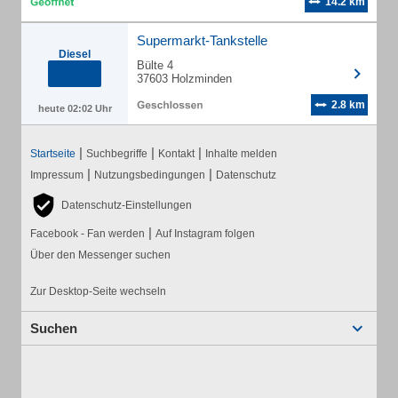
14.2 km
Supermarkt-Tankstelle
Diesel
Bülte 4
37603 Holzminden
2.8 km
heute 02:02 Uhr
|
|
|
Startseite
Suchbegriffe
Kontakt
Inhalte melden
|
|
Impressum
Nutzungsbedingungen
Datenschutz
Datenschutz-Einstellungen
|
Facebook - Fan werden
Auf Instagram folgen
Über den Messenger suchen
Zur Desktop-Seite wechseln
Suchen