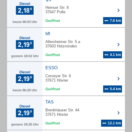
Diesel
Heinser Str. 8
37647 Polle
7.6 km
heute 06:03 Uhr
bft
Diesel
Allersheimer Str. 5 a
37603 Holzminden
4.1 km
gestern 18:02 Uhr
ESSO
Diesel
Corveyer Str. 6
37671 Höxter
5.4 km
heute 06:20 Uhr
TAS
Diesel
Brenkhäuser Str. 44
37671 Höxter
12.1 km
gestern 18:25 Uhr