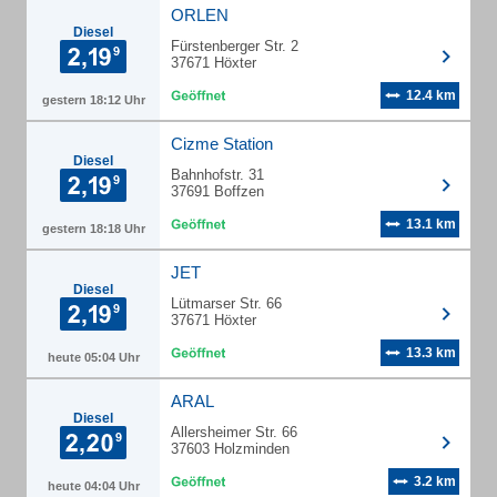
ORLEN
Diesel
Fürstenberger Str. 2
37671 Höxter
12.4 km
gestern 18:12 Uhr
Cizme Station
Diesel
Bahnhofstr. 31
37691 Boffzen
13.1 km
gestern 18:18 Uhr
JET
Diesel
Lütmarser Str. 66
37671 Höxter
13.3 km
heute 05:04 Uhr
ARAL
Diesel
Allersheimer Str. 66
37603 Holzminden
3.2 km
heute 04:04 Uhr