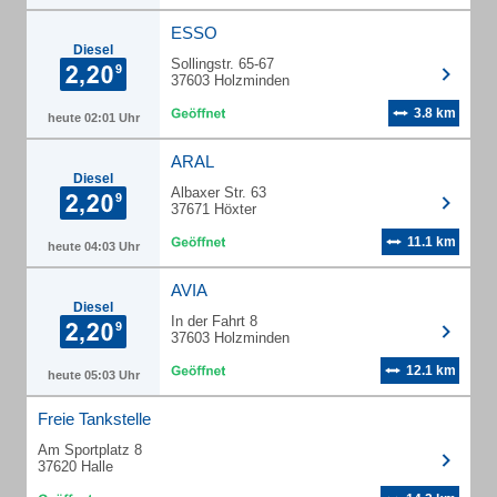
ESSO
Diesel
Sollingstr. 65-67
37603 Holzminden
3.8 km
heute 02:01 Uhr
ARAL
Diesel
Albaxer Str. 63
37671 Höxter
11.1 km
heute 04:03 Uhr
AVIA
Diesel
In der Fahrt 8
37603 Holzminden
12.1 km
heute 05:03 Uhr
Freie Tankstelle
Am Sportplatz 8
37620 Halle