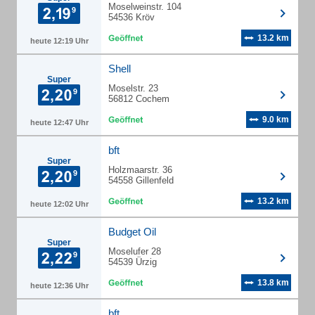
Moselweinstr. 104
54536 Kröv
13.2 km
heute 12:19 Uhr
Shell
Super
Moselstr. 23
56812 Cochem
9.0 km
heute 12:47 Uhr
bft
Super
Holzmaarstr. 36
54558 Gillenfeld
13.2 km
heute 12:02 Uhr
Budget Oil
Super
Moselufer 28
54539 Ürzig
13.8 km
heute 12:36 Uhr
bft