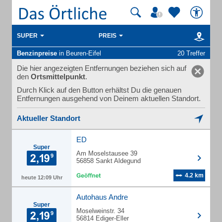
SUPER
PREIS
Benzinpreise
in Beuren-Eifel
20 Treffer
Die hier angezeigten Entfernungen beziehen sich auf
den
Ortsmittelpunkt
.
Durch Klick auf den Button erhältst Du die genauen
Entfernungen ausgehend von Deinem aktuellen Standort.
Aktueller Standort
ED
Super
Am Moselstausee 39
56858 Sankt Aldegund
4.2 km
heute 12:09 Uhr
Autohaus Andre
Super
Moselweinstr. 34
56814 Ediger-Eller