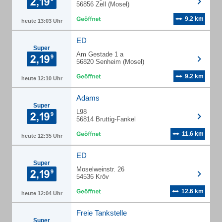
56856 Zell (Mosel)
9.2 km
heute 13:03 Uhr
ED
Super
Am Gestade 1 a
56820 Senheim (Mosel)
9.2 km
heute 12:10 Uhr
Adams
Super
L98
56814 Bruttig-Fankel
11.6 km
heute 12:35 Uhr
ED
Super
Moselweinstr. 26
54536 Kröv
12.6 km
heute 12:04 Uhr
Freie Tankstelle
Super