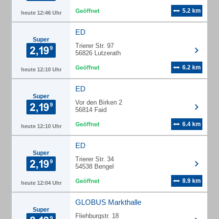
5.2 km
heute 12:46 Uhr
ED
Super
Trierer Str. 97
56826 Lutzerath
6.2 km
heute 12:10 Uhr
ED
Super
Vor den Birken 2
56814 Faid
6.4 km
heute 12:10 Uhr
ED
Super
Trierer Str. 34
54538 Bengel
8.9 km
heute 12:04 Uhr
GLOBUS Markthalle
Super
Fliehburgstr. 18