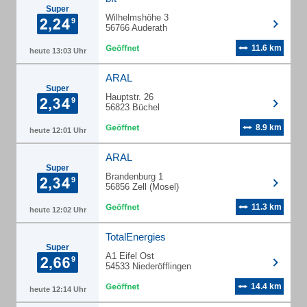
Super
Wilhelmshöhe 3
56766 Auderath
11.6 km
heute 13:03 Uhr
ARAL
Super
Hauptstr. 26
56823 Büchel
8.9 km
heute 12:01 Uhr
ARAL
Super
Brandenburg 1
56856 Zell (Mosel)
11.3 km
heute 12:02 Uhr
TotalEnergies
Super
A1 Eifel Ost
54533 Niederöfflingen
14.4 km
heute 12:14 Uhr