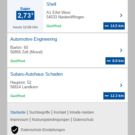
Shell
Super
A1 Eifel West
54533 Niederöfflingen
14.5 km
heute 12:56 Uhr
Automotive Engineering
Barlstr. 60
56856 Zell (Mosel)
8.9 km
Subaru Autohaus Schaden
Hauptstr. 52
56814 Landkern
12.3 km
|
|
|
Startseite
Suchbegriffe
Kontakt
Inhalte melden
|
|
Impressum
Nutzungsbedingungen
Datenschutz
Datenschutz-Einstellungen