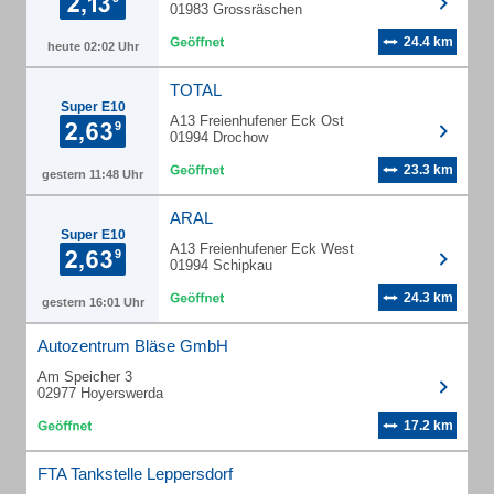
01983 Grossräschen
24.4 km
heute 02:02 Uhr
TOTAL
Super E10
A13 Freienhufener Eck Ost
01994 Drochow
23.3 km
gestern 11:48 Uhr
ARAL
Super E10
A13 Freienhufener Eck West
01994 Schipkau
24.3 km
gestern 16:01 Uhr
Autozentrum Bläse GmbH
Am Speicher 3
02977 Hoyerswerda
17.2 km
FTA Tankstelle Leppersdorf